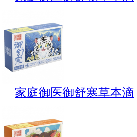
家庭御医御舒寒草本滴