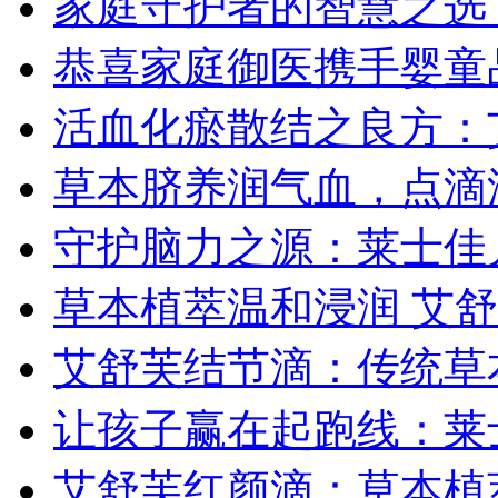
家庭守护者的智慧之选
恭喜家庭御医携手婴童
活血化瘀散结之良方：
草本脐养润气血，点滴
守护脑力之源：莱士佳
草本植萃温和浸润 艾
艾舒芙结节滴：传统草
让孩子赢在起跑线：莱
艾舒芙红颜滴：草本植