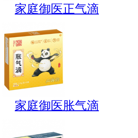
家庭御医正气滴
家庭御医胀气滴