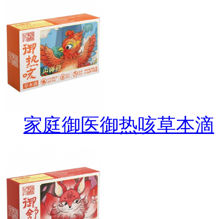
家庭御医御热咳草本滴