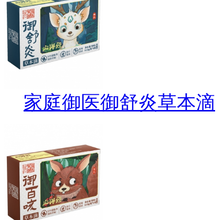
家庭御医御舒炎草本滴