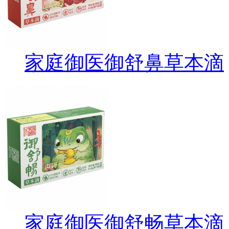
家庭御医御舒鼻草本滴
家庭御医御舒畅草本滴