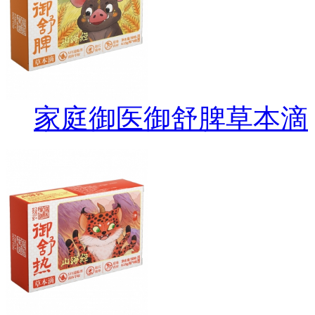
家庭御医御舒脾草本滴