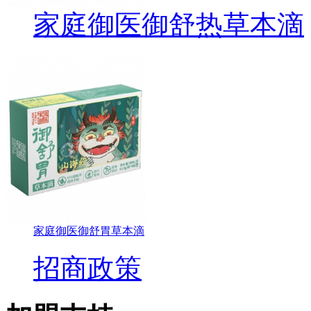
家庭御医御舒热草本滴
家庭御医御舒胃草本滴
招商政策