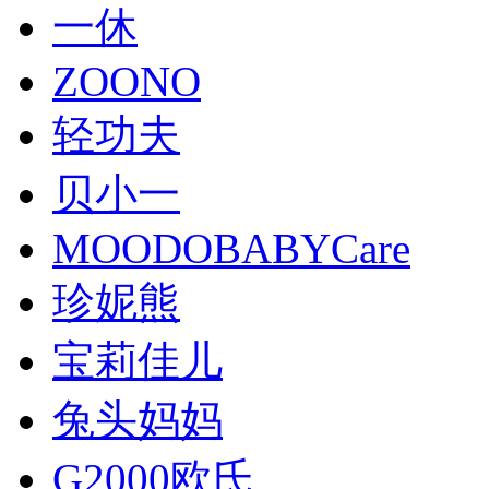
一休
ZOONO
轻功夫
贝小一
MOODOBABYCare
珍妮熊
宝莉佳儿
兔头妈妈
G2000欧氏