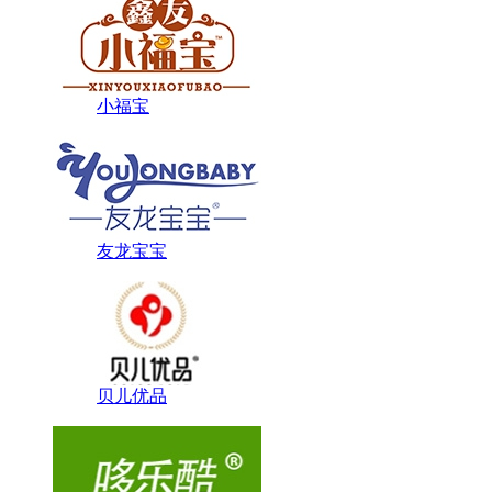
小福宝
友龙宝宝
贝儿优品