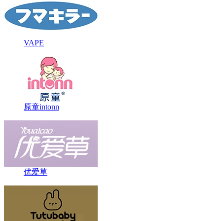
VAPE
原童intonn
优爱草