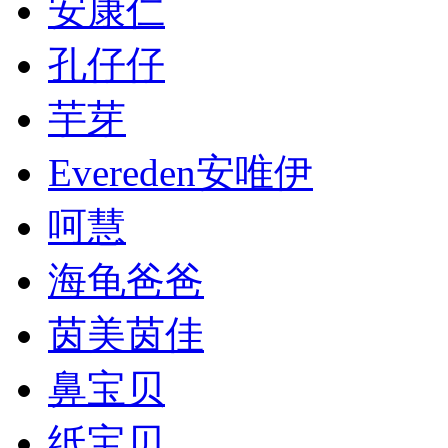
安康仁
孔仔仔
芋芽
Evereden安唯伊
呵慧
海龟爸爸
茵美茵佳
鼻宝贝
纸宝贝