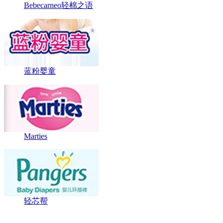
Bebecarneo轻棉之语
蓝粉婴童
Marties
轻芯帮