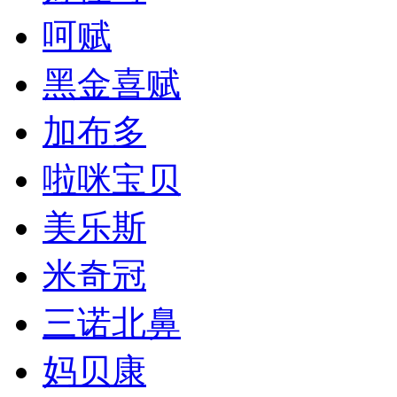
呵赋
黑金喜赋
加布多
啦咪宝贝
美乐斯
米奇冠
三诺北鼻
妈贝康