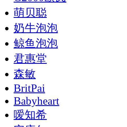
萌贝聪
奶牛泡泡
鲸鱼泡泡
君惠堂
森敏
BritPai
Babyheart
嗳知希