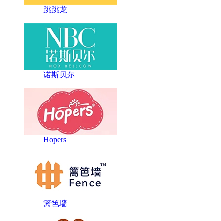
跳跳龙
诺斯贝尔
Hopers
篱笆墙