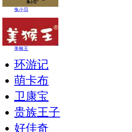
兔小贝
美猴王
环游记
萌卡布
​卫康宝
贵族王子
好佳奇