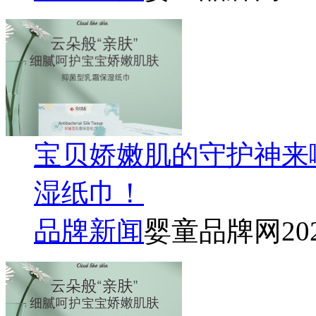
宝贝娇嫩肌的守护神来
湿纸巾！
品牌新闻
婴童品牌网
20