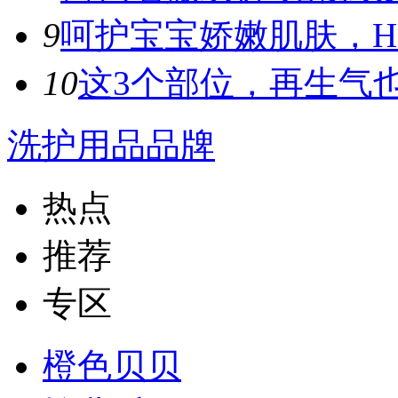
9
呵护宝宝娇嫩肌肤，Hop
10
这3个部位，再生气也
洗护用品品牌
热点
推荐
专区
橙色贝贝