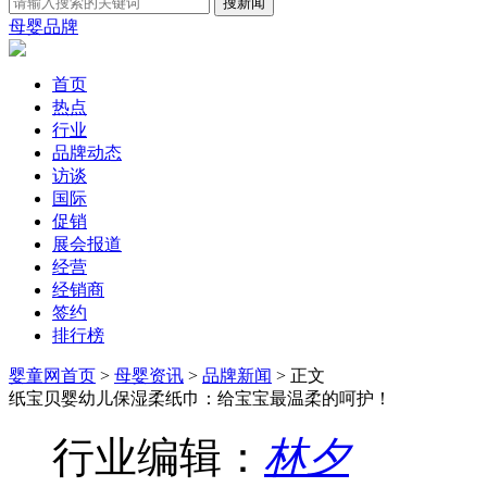
母婴品牌
首页
热点
行业
品牌动态
访谈
国际
促销
展会报道
经营
经销商
签约
排行榜
婴童网首页
>
母婴资讯
>
品牌新闻
> 正文
纸宝贝婴幼儿保湿柔纸巾：给宝宝最温柔的呵护！
行业编辑：
林夕