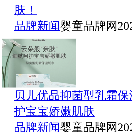
肤！
品牌新闻
婴童品牌网
20
贝儿优品抑菌型乳霜保湿
护宝宝娇嫩肌肤
品牌新闻
婴童品牌网
20