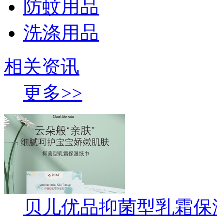
防蚊用品
洗涤用品
相关资讯
更多>>
贝儿优品抑菌型乳霜保