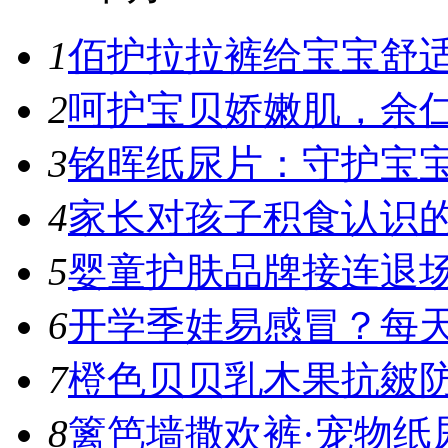
1
佰护拉拉裤给宝宝舒适
2
呵护宝贝娇嫩肌，余仁
3
铭晖纸尿片：守护宝宝
4
家长对孩子积食认识
5
婴童护肤品牌接连退场
6
开学季娃易感冒？每天1
7
橙色贝贝乳木果抗皴防
8
篱笆墙撒欢裤·宠物纸尿