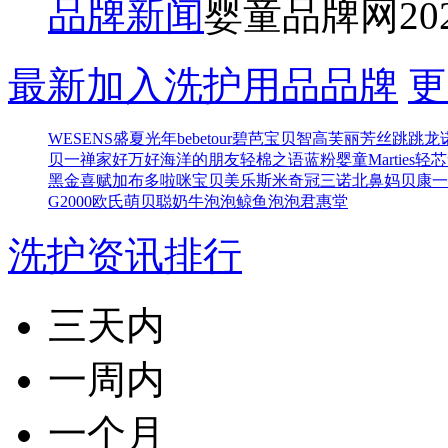
品牌新闻
婴童品牌网
20
最新加入洗护用品品牌
更
WESENS
盛夏光年
bebetour
碧芭宝贝
智高
芙丽芳丝
跳跳龙
贝
一禅
家好万好
海洋的朋友
轻棉之语
蓝粉婴童
Marties
轻芯
黑金喜赋
加布多
啦咪宝贝
美乐斯
米奇冠
三诺北鼻
妈贝康
一
G2000欧氏
萌贝聪
奶牛泡泡
鲸鱼泡泡
君惠堂
洗护资讯排行
三天内
一周内
一个月