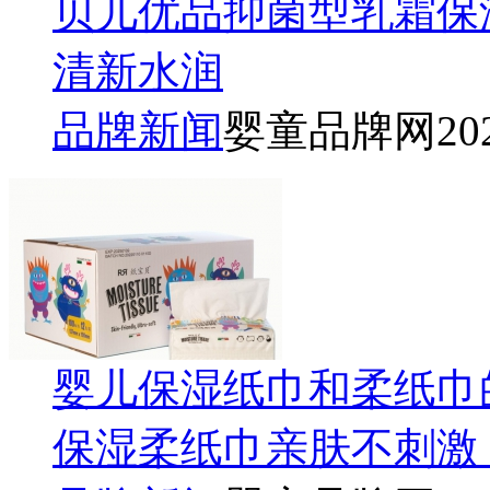
贝儿优品抑菌型乳霜保
清新水润
品牌新闻
婴童品牌网
20
婴儿保湿纸巾和柔纸巾
保湿柔纸巾亲肤不刺激