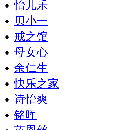
怡儿乐
贝小一
戒之馆
母女心
余仁生
快乐之家
诗怡爽
铭晖