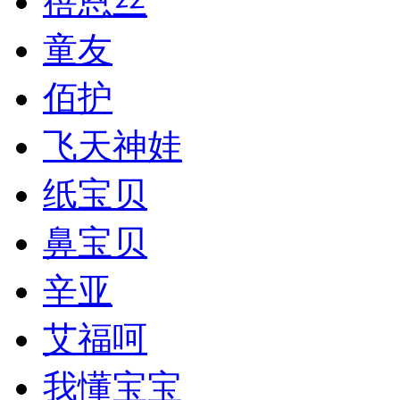
蓓恩丝
童友
佰护
飞天神娃
纸宝贝
鼻宝贝
辛亚
艾福呵
我懂宝宝