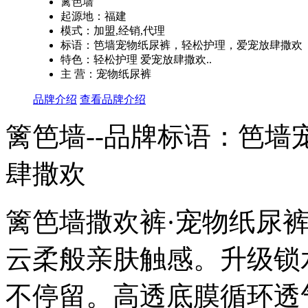
篱笆墙
起源地：福建
模式：加盟,经销,代理
标语：笆墙宠物纸尿裤，轻松护理，爱宠放肆撒欢
特色：轻松护理 爱宠放肆撒欢..
主 营：宠物纸尿裤
品牌介绍
查看品牌介绍
篱笆墙--品牌标语：
笆墙
肆撒欢
篱笆墙撒欢裤·宠物纸尿
云柔般亲肤触感。升级锁
不停留。高透底膜循环透