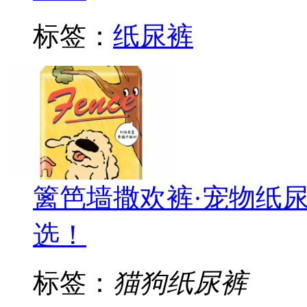
标签：
纸尿裤
篱笆墙撒欢裤·宠物纸
选！
标签：
猫狗纸尿裤