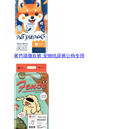
篱笆墙撒欢裤·宠物纸尿裤公狗专用