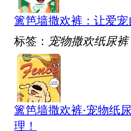
篱笆墙撒欢裤：让爱宠
标签：
宠物撒欢纸尿裤
篱笆墙撒欢裤·宠物纸
理！