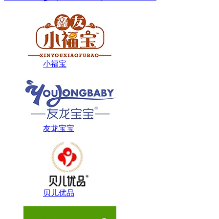
小福宝
友龙宝宝
贝儿优品