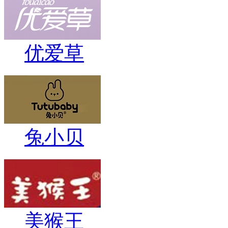
优爱草
兔小贝
美猴王