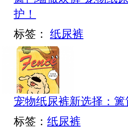
护！
标签：
纸尿裤
宠物纸尿裤新选择：篱
标签：
纸尿裤