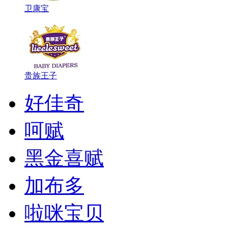
​卫康宝
贵族王子
好佳奇
呵赋
黑金喜赋
加布多
啦咪宝贝