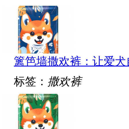
篱笆墙撒欢裤：让爱犬
标签：
撒欢裤