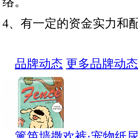
络。
4、有一定的资金实力和
品牌动态
更多品牌动态
篱笆墙撒欢裤·宠物纸