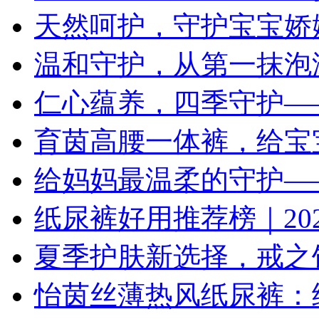
天然呵护，守护宝宝娇
温和守护，从第一抹泡
仁心蕴养，四季守护—
育茵高腰一体裤，给宝
给妈妈最温柔的守护—
纸尿裤好用推荐榜｜202
夏季护肤新选择，戒之
怡茵丝薄热风纸尿裤：