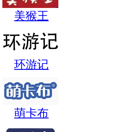
美猴王
环游记
萌卡布