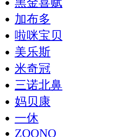
黑金喜赋
加布多
啦咪宝贝
美乐斯
米奇冠
三诺北鼻
妈贝康
一休
ZOONO