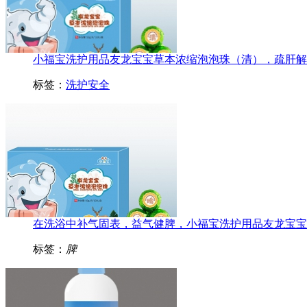
小福宝洗护用品友龙宝宝草本浓缩泡泡珠（清），疏肝解郁 
标签：
洗护安全
在洗浴中补气固表，益气健脾，小福宝洗护用品友龙宝宝草本
标签：
脾