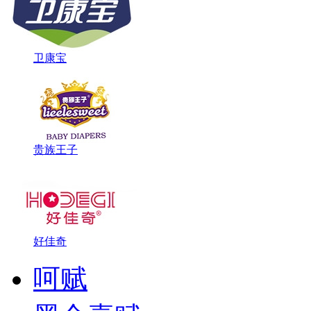
​卫康宝
贵族王子
好佳奇
呵赋