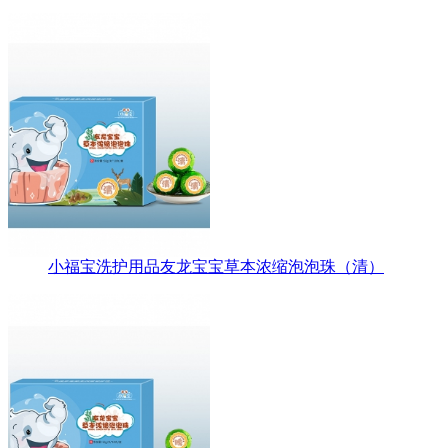
小福宝洗护用品友龙宝宝草本浓缩泡泡珠（清）