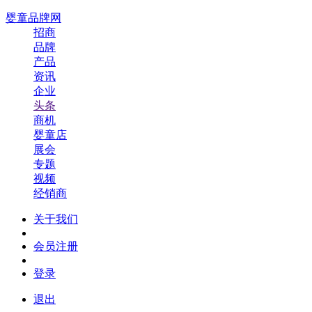
婴童品牌网
招商
品牌
产品
资讯
企业
头条
商机
婴童店
展会
专题
视频
经销商
关于我们
会员注册
登录
退出