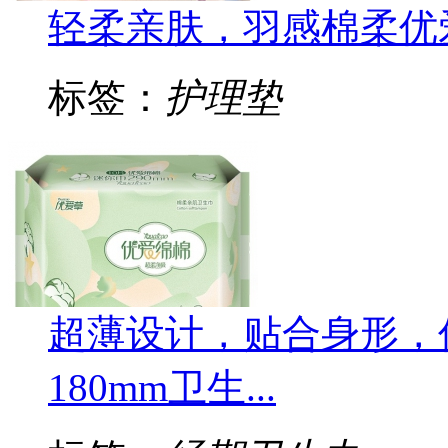
轻柔亲肤，羽感棉柔优
标签：
护理垫
超薄设计，贴合身形，
180mm卫生...