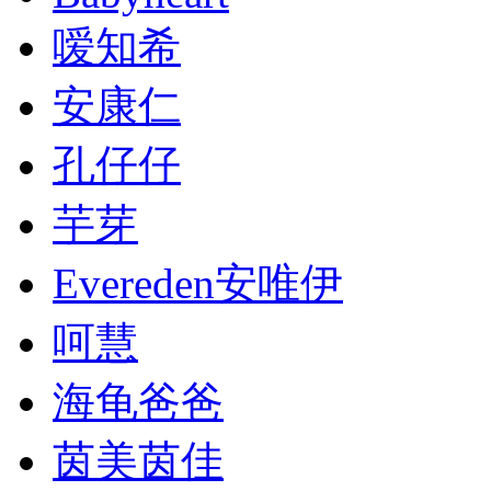
嗳知希
安康仁
孔仔仔
芋芽
Evereden安唯伊
呵慧
海龟爸爸
茵美茵佳