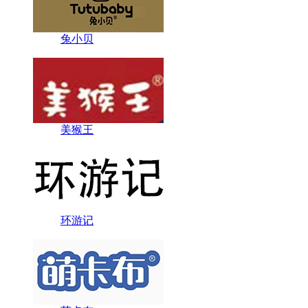
兔小贝
美猴王
环游记