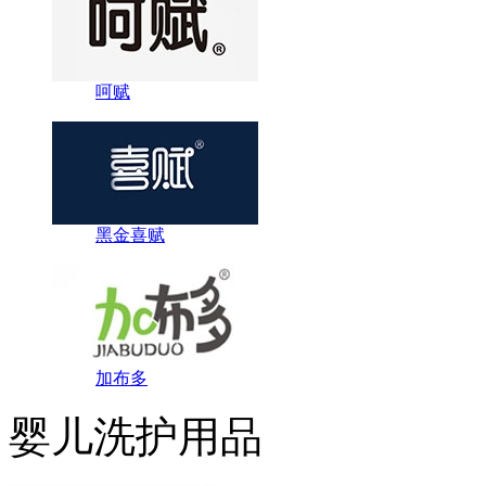
呵赋
黑金喜赋
加布多
婴儿洗护用品