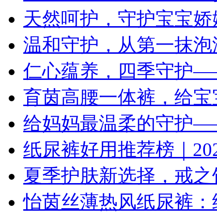
天然呵护，守护宝宝娇
温和守护，从第一抹泡
仁心蕴养，四季守护—
育茵高腰一体裤，给宝
给妈妈最温柔的守护—
纸尿裤好用推荐榜｜202
夏季护肤新选择，戒之
怡茵丝薄热风纸尿裤：