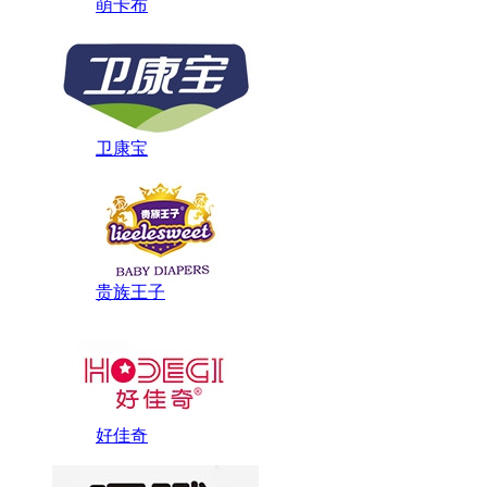
萌卡布
​卫康宝
贵族王子
好佳奇