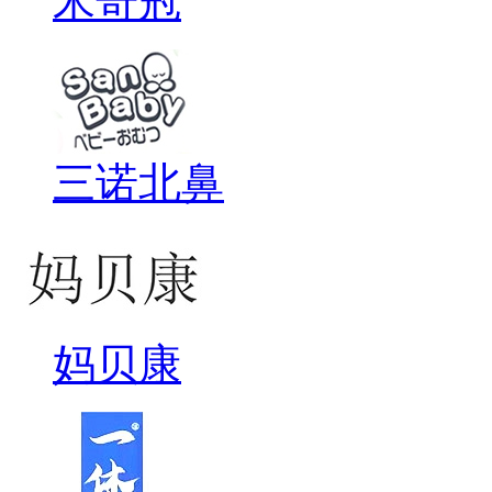
米奇冠
三诺北鼻
妈贝康