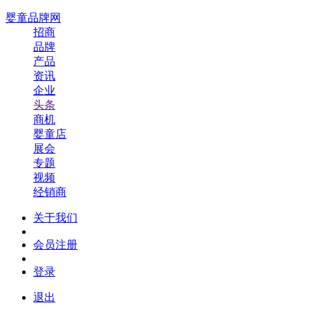
婴童品牌网
招商
品牌
产品
资讯
企业
头条
商机
婴童店
展会
专题
视频
经销商
关于我们
会员注册
登录
退出