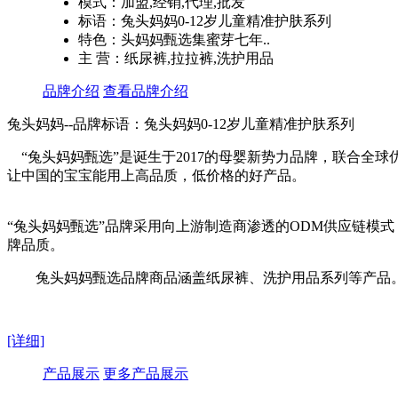
模式：加盟,经销,代理,批发
标语：兔头妈妈0-12岁儿童精准护肤系列
特色：头妈妈甄选集蜜芽七年..
主 营：纸尿裤,拉拉裤,洗护用品
品牌介绍
查看品牌介绍
兔头妈妈--品牌标语：
兔头妈妈0-12岁儿童精准护肤系列
“兔头妈妈甄选”是诞生于2017的母婴新势力品牌，联合全球
让中国的宝宝能用上高品质，低价格的好产品。
“兔头妈妈甄选”品牌采用向上游制造商渗透的ODM供应链模
牌品质。
兔头妈妈甄选品牌商品涵盖纸尿裤、洗护用品系列等产品
[详细]
产品展示
更多产品展示