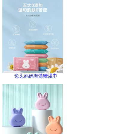
兔头妈妈海藻糖湿巾