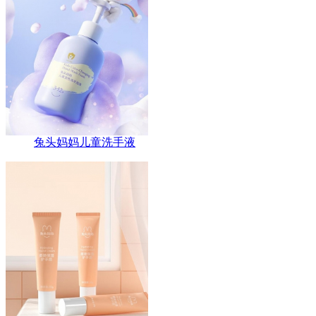
兔头妈妈儿童洗手液