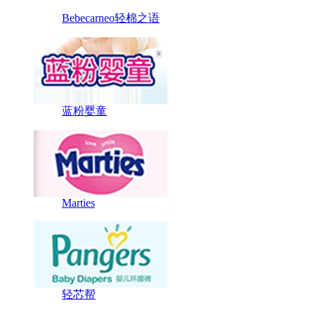
Bebecarneo轻棉之语
蓝粉婴童
Marties
轻芯帮