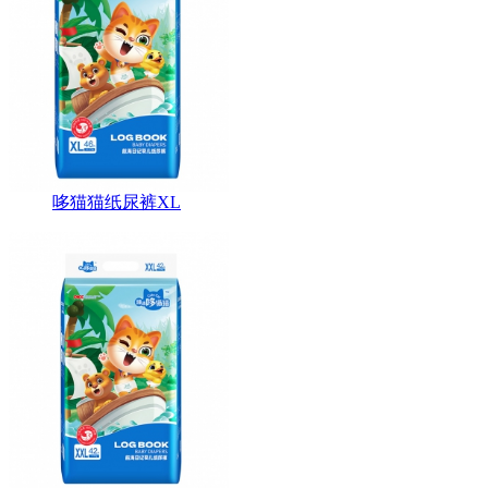
哆猫猫纸尿裤XL