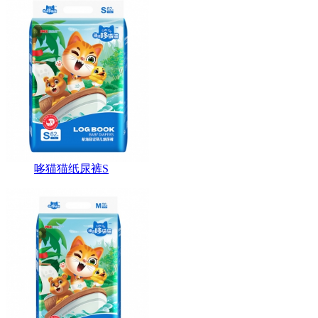
哆猫猫纸尿裤S