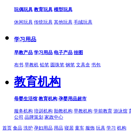
玩偶玩具
教育玩具
模型玩具
休闲玩具
传统玩具
其他玩具
毛绒玩具
学习用品
早教产品
学习用品
电子产品
挂图
布书
早教机
铅笔
圆珠笔
钢笔
文具盒
书包
教育机构
母婴生活馆
教育机构
孕婴用品超市
服务机构
培训机构
胎教机构
早教机构
学前教育
游泳馆
公司
品牌策划
家政中心
首页
食品
洗护
孕妇用品
用品
寝居
童车
服饰
玩具
学习
机构