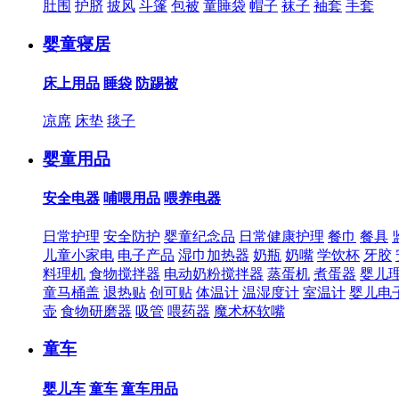
肚围
护脐
披风
斗篷
包被
童睡袋
帽子
袜子
袖套
手套
婴童寝居
床上用品
睡袋
防踢被
凉席
床垫
毯子
婴童用品
安全电器
哺喂用品
喂养电器
日常护理
安全防护
婴童纪念品
日常健康护理
餐巾
餐具
儿童小家电
电子产品
湿巾加热器
奶瓶
奶嘴
学饮杯
牙胶
料理机
食物搅拌器
电动奶粉搅拌器
蒸蛋机
煮蛋器
婴儿
童马桶盖
退热贴
创可贴
体温计
温湿度计
室温计
婴儿电
壶
食物研磨器
吸管
喂药器
魔术杯软嘴
童车
婴儿车
童车
童车用品