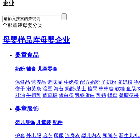
企业
全部童装母婴分类
母婴样品库
母婴企业
婴童食品
奶粉
辅食
儿童零食
保健品
营养品
调味品
牛奶粉
配方奶粉
羊奶粉
驼奶粉
牦
饼干
泡芙条
溶豆
海苔
奶酪/芝士
糖果
棒棒糖
软糖
鱼肠/
肝油
牛初乳
葡萄糖
蛋白粉
乳铁蛋白
乳钙
蜂蜜
凝胶糖果
婴童服饰
婴儿服饰
儿童装
配件
护套
外出服
哈衣
爬服
连身衣
婴儿内衣
和尚衣
新生儿礼