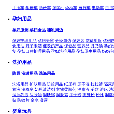
手推车
学步车
助步车
摇摆机
伞柄车
自行车
电动车
扭扭
孕妇用品
孕妇服饰
孕妇食品
哺乳周边
孕妇护理用品
孕妇美容
分娩周边
孕妇装
防辐射服
孕妇
食用油
月子米酒
催发奶产品
保健品
营养品
月乃汤
孕妇
复
孕妇口腔护理用品
孕妇洗护用品
孕妇卫生用品
妈妈包
洗护用品
防尿
洗漱用品
洗涤用品
洗浴用品
护肤用品
防蚊用品
纸尿裤
尿不湿
拉拉裤
隔尿
衣液
洗衣皂
奶瓶清洁剂
衣物柔顺剂
消毒液
浴盆
浴床
洗
润肤乳液
润肤油
润肤露
润肤霜
痱子粉
爽身粉
粉扑
润唇
贴
防蚊片
金水
凝露
婴童玩具