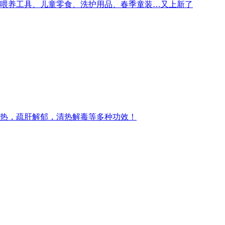
喂养工具、儿童零食、洗护用品、春季童装…又上新了
热，疏肝解郁，清热解毒等多种功效！