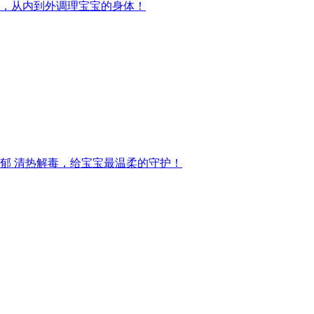
，从内到外调理宝宝的身体！
郁 清热解毒，给宝宝最温柔的守护！