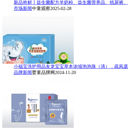
新品抢鲜丨益生菌配方羊奶粉、益生菌营养品、纸尿裤、
市场新闻
中童观察
2025-02-28
小福宝洗护用品友龙宝宝草本浓缩泡泡珠（清），疏风退
品牌新闻
婴童品牌网
2024-11-20