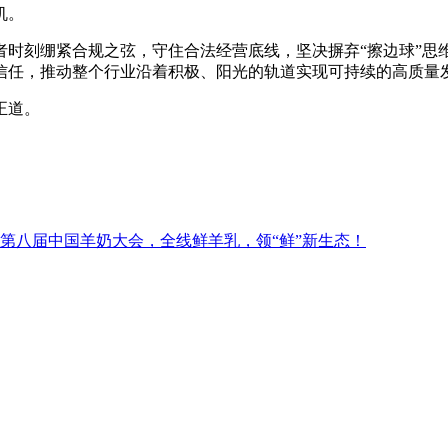
机。
者时刻绷紧合规之弦，守住合法经营底线，坚决摒弃“擦边球”思
信任，推动整个行业沿着积极、阳光的轨道实现可持续的高质量
正道。
第八届中国羊奶大会，全线鲜羊乳，领“鲜”新生态！