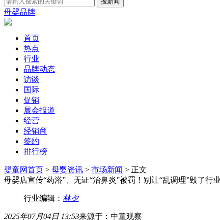
母婴品牌
首页
热点
行业
品牌动态
访谈
国际
促销
展会报道
经营
经销商
签约
排行榜
婴童网首页
>
母婴资讯
>
市场新闻
> 正文
母婴店宣传“药浴”、无证“治鼻炎”被罚！别让“乱调理”毁了行
行业编辑：
林夕
2025年07月04日 13:53
来源于：中童观察