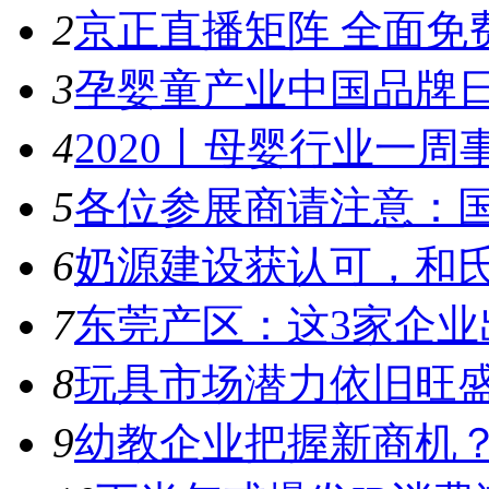
2
京正直播矩阵 全面免
3
孕婴童产业中国品牌日
4
2020丨母婴行业一周事件
5
各位参展商请注意：国
6
奶源建设获认可，和氏
7
东莞产区：这3家企业出
8
玩具市场潜力依旧旺盛，
9
幼教企业把握新商机？来