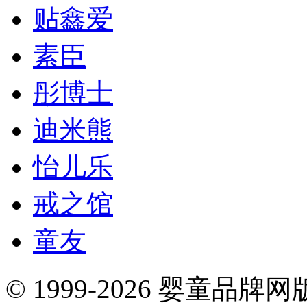
贴鑫爱
素臣
彤博士
迪米熊
怡儿乐
戒之馆
童友
© 1999-2026 婴童品牌