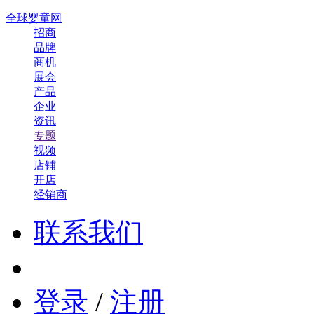
全球婴童网
招商
品牌
商机
展会
产品
企业
资讯
专题
视频
店铺
开店
经销商
联系我们
登录
/
注册