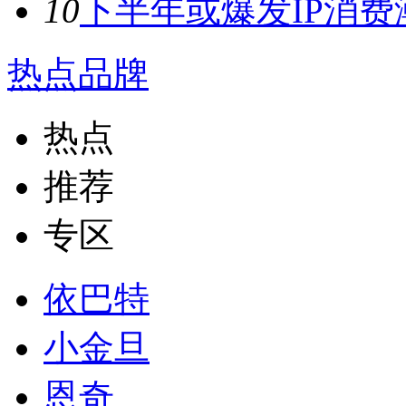
10
下半年或爆发IP消费潮
热点品牌
热点
推荐
专区
依巴特
小金旦
恩奇