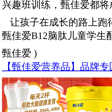
兴趣班训练，甄佳爱都将
让孩子在成长的路上跑
甄佳爱B12脑肽儿童学生
甄佳爱 )
【甄佳爱营养品】品牌专