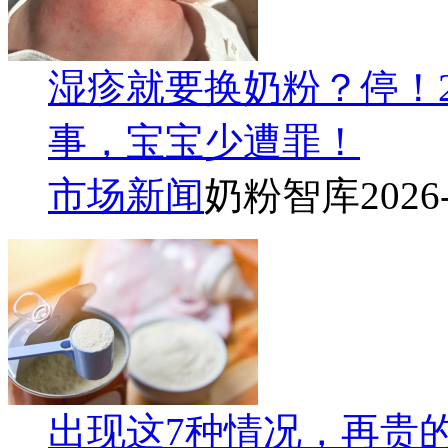
湿疹就要换奶粉？停！2
事，宝宝少遭罪！
市场新闻
奶粉智库
2026
出现这7种情况，再贵