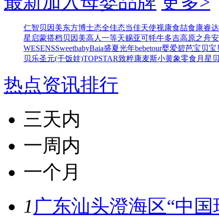
最新加入母婴品牌
更多>
仁智
贝因美东方博士
态全佳
态当佳
天使视康
食喆食
康睿达
星
启蒙搭档
贝因美高人一等
天赐亚可
牦牛多吉
高原之舟
安
WESENS
Sweetbaby
Baia
盛夏光年
bebetour
婴爱
碧芭宝贝
宝
贝乐
圣元(干饭娃)
TOPSTAR
致粹
康麦斯
小黄象零食
月星
热点资讯排行
三天内
一周内
一个月
1
广东汕头澄海区“中国玩