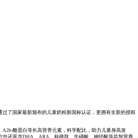
通过了国家最新颁布的儿童奶粉新国标认证，更拥有全新的授权
A2b-酪蛋白等长高营养元素，科学配比，助力儿童身高发
方中还富含DHA、ARA、核桃肽、牛磺酸、神经酸等益智营养