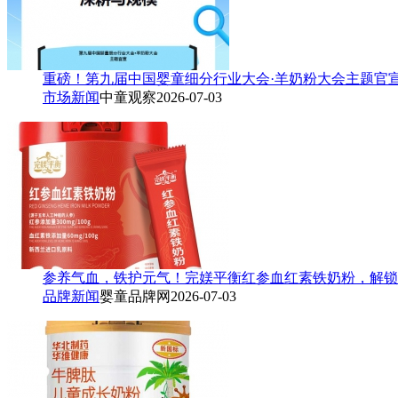
重磅！第九届中国婴童细分行业大会·羊奶粉大会主题官
市场新闻
中童观察
2026-07-03
参养气血，铁护元气！完媄平衡红参血红素铁奶粉，解锁
品牌新闻
婴童品牌网
2026-07-03