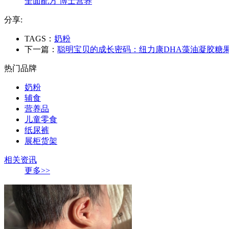
全面配方 博士营养
分享:
TAGS：
奶粉
下一篇：
聪明宝贝的成长密码：纽力康DHA藻油凝胶糖
热门品牌
奶粉
辅食
营养品
儿童零食
纸尿裤
展柜货架
相关资讯
更多>>