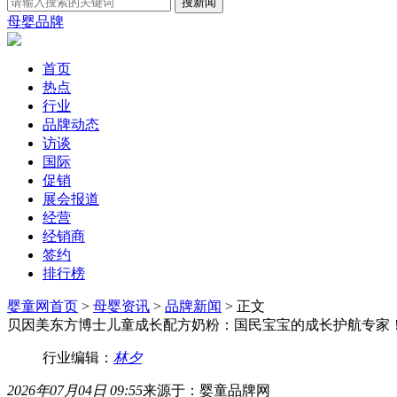
母婴品牌
首页
热点
行业
品牌动态
访谈
国际
促销
展会报道
经营
经销商
签约
排行榜
婴童网首页
>
母婴资讯
>
品牌新闻
> 正文
贝因美东方博士儿童成长配方奶粉：国民宝宝的成长护航专家
行业编辑：
林夕
2026年07月04日 09:55
来源于：婴童品牌网