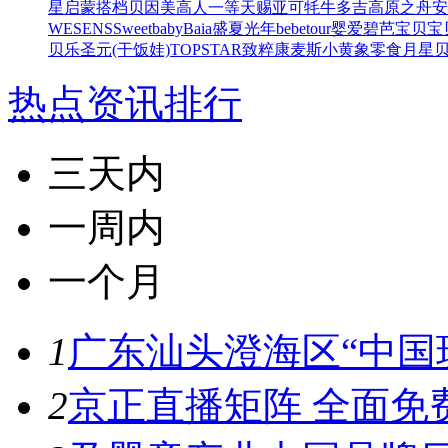
星
启蒙搭档
贝因美高人一等
天赐亚可
牦牛多吉
高原之舟
安
WESENS
Sweetbaby
Baia
盛夏光年
bebetour
婴爱
碧芭宝贝
宝
贝乐
圣元(干饭娃)
TOPSTAR
致粹
康麦斯
小黄象零食
月星
热点资讯排行
三天内
一周内
一个月
1
广东汕头澄海区“中国玩
2
京正直播矩阵 全面免