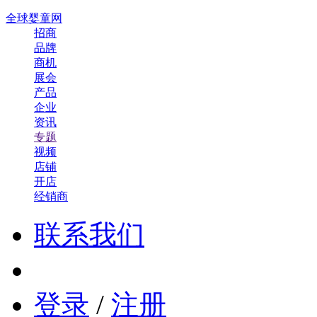
全球婴童网
招商
品牌
商机
展会
产品
企业
资讯
专题
视频
店铺
开店
经销商
联系我们
登录
/
注册