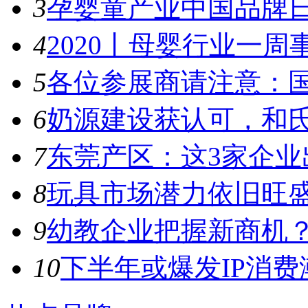
3
孕婴童产业中国品牌日
4
2020丨母婴行业一周事件
5
各位参展商请注意：国
6
奶源建设获认可，和氏
7
东莞产区：这3家企业出
8
玩具市场潜力依旧旺盛，
9
幼教企业把握新商机？来
10
下半年或爆发IP消费潮