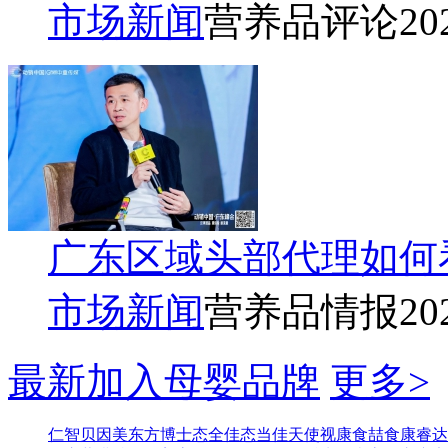
市场新闻
营养品评论
20
广东区域头部代理如何
市场新闻
营养品情报
20
最新加入母婴品牌
更多>
仁智
贝因美东方博士
态全佳
态当佳
天使视康
食喆食
康睿达