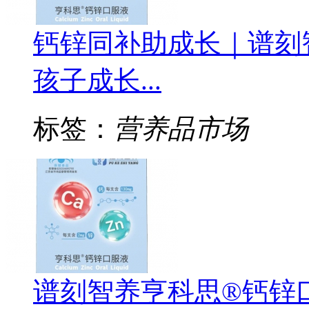
钙锌同补助成长｜谱刻
孩子成长...
标签：
营养品市场
谱刻智养亨科思®钙锌