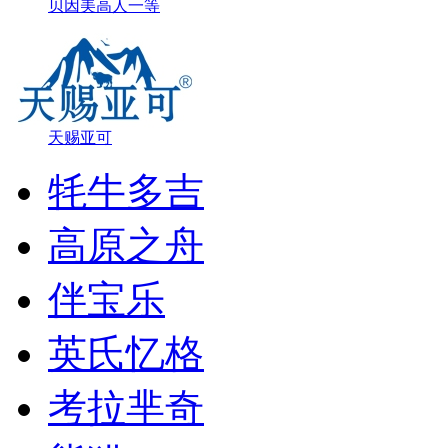
贝因美高人一等
天赐亚可
牦牛多吉
高原之舟
伴宝乐
英氏忆格
考拉芈奇