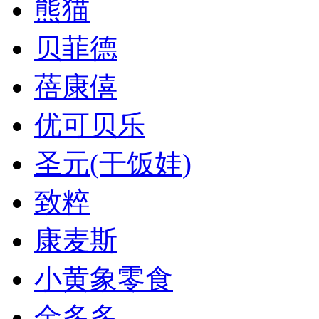
熊猫
贝菲德
蓓康僖
优可贝乐
圣元(干饭娃)
致粹
康麦斯
小黄象零食
金多多