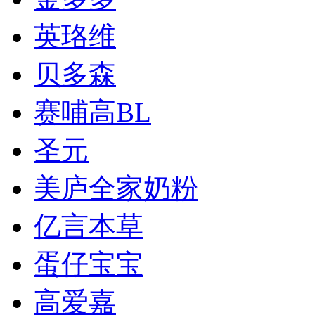
英珞维
贝多森
赛哺高BL
圣元
美庐全家奶粉
亿言本草
蛋仔宝宝
高爱嘉