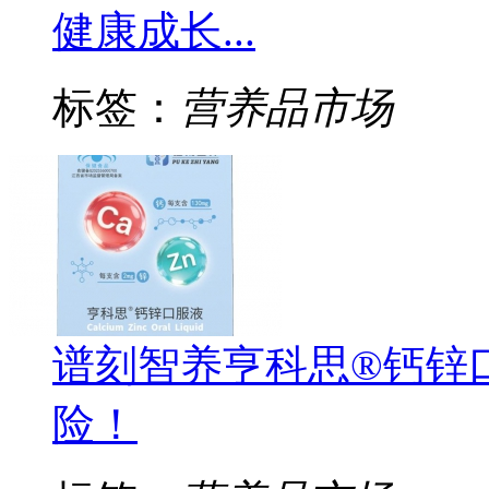
健康成长...
标签：
营养品市场
谱刻智养亨科思®钙锌
险！