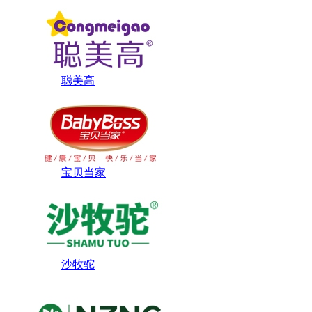
聪美高
宝贝当家
沙牧驼