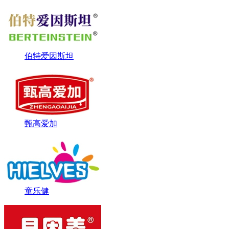
伯特爱因斯坦
甄高爱加
童乐健