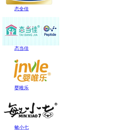
态全佳
态当佳
婴唯乐
敏小七