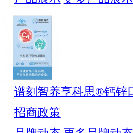
谱刻智养亨科思®钙锌
招商政策