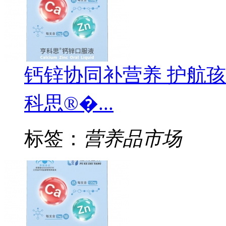
钙锌协同补营养 护航
科思®�...
标签：
营养品市场