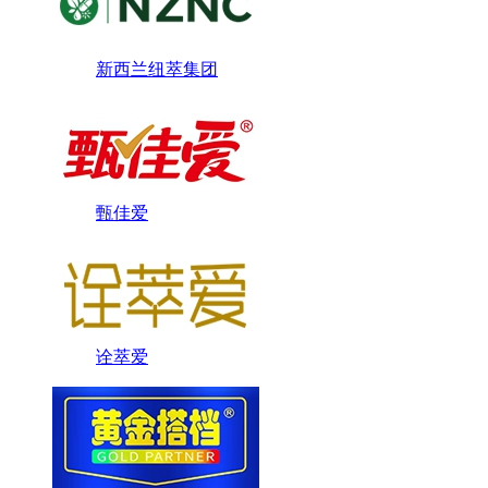
新西兰纽萃集团
甄佳爱
诠萃爱