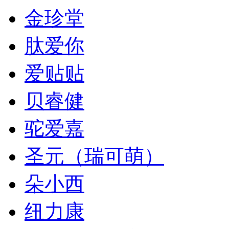
金珍堂
肽爱你
爱贴贴
贝睿健
驼爱嘉
圣元（瑞可萌）
朵小西
纽力康