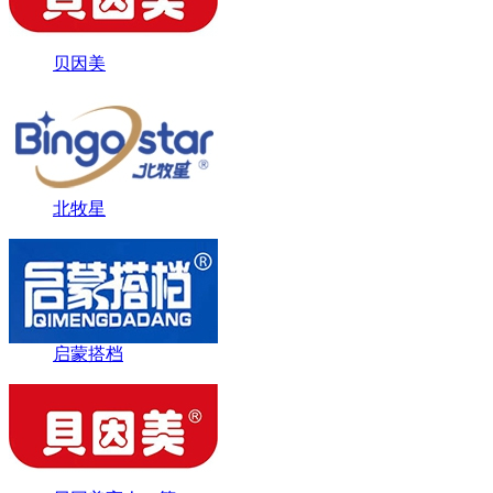
贝因美
北牧星
启蒙搭档