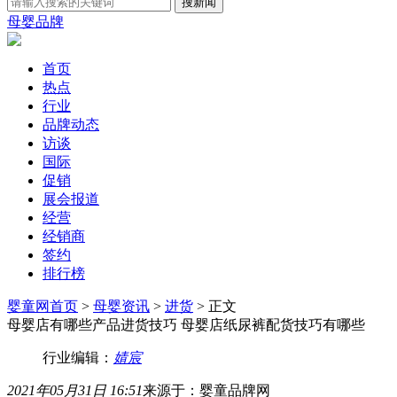
母婴品牌
首页
热点
行业
品牌动态
访谈
国际
促销
展会报道
经营
经销商
签约
排行榜
婴童网首页
>
母婴资讯
>
进货
> 正文
母婴店有哪些产品进货技巧 母婴店纸尿裤配货技巧有哪些
行业编辑：
婧宸
2021年05月31日 16:51
来源于：婴童品牌网