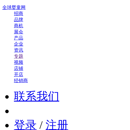
全球婴童网
招商
品牌
商机
展会
产品
企业
资讯
专题
视频
店铺
开店
经销商
联系我们
登录
/
注册