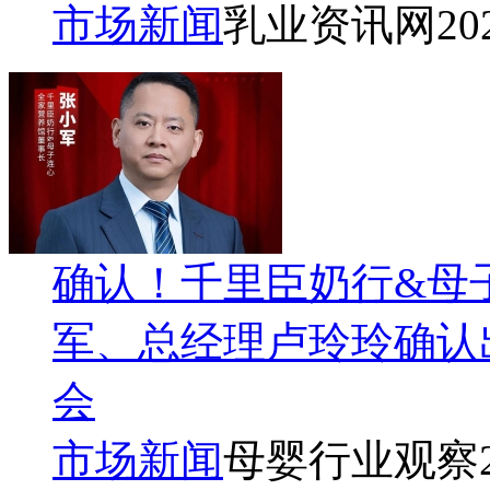
市场新闻
乳业资讯网
20
确认！千里臣奶行&母
军、总经理卢玲玲确认出
会
市场新闻
母婴行业观察