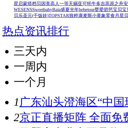
星
启蒙搭档
贝因美高人一等
天赐亚可
牦牛多吉
高原之舟
安
WESENS
Sweetbaby
Baia
盛夏光年
bebetour
婴爱
碧芭宝贝
宝
贝乐
圣元(干饭娃)
TOPSTAR
致粹
康麦斯
小黄象零食
月星
热点资讯排行
三天内
一周内
一个月
1
广东汕头澄海区“中国玩
2
京正直播矩阵 全面免