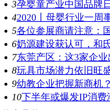
3
孕婴童产业中国品牌日
4
2020丨母婴行业一周事件
5
各位参展商请注意：国
6
奶源建设获认可，和氏
7
东莞产区：这3家企业出
8
玩具市场潜力依旧旺盛，
9
幼教企业把握新商机？来
10
下半年或爆发IP消费潮