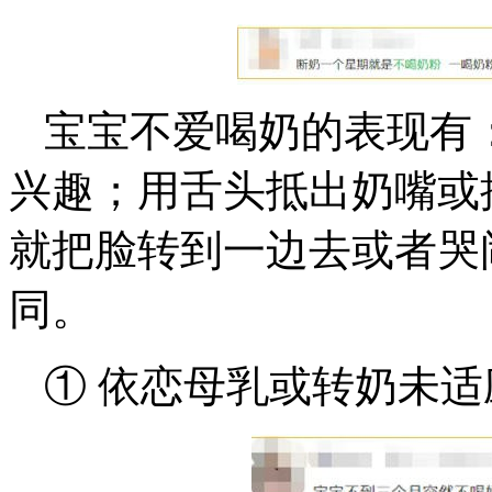
宝宝不爱喝奶的表现有
兴趣；用舌头抵出奶嘴或
就把脸转到一边去或者哭
同。
① 依恋母乳或转奶未适