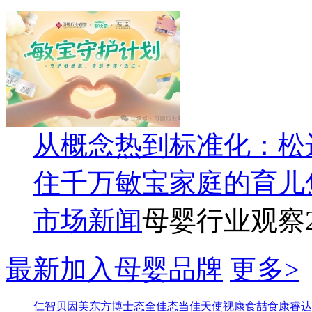
从概念热到标准化：松
住千万敏宝家庭的育儿
市场新闻
母婴行业观察
最新加入母婴品牌
更多>
仁智
贝因美东方博士
态全佳
态当佳
天使视康
食喆食
康睿达