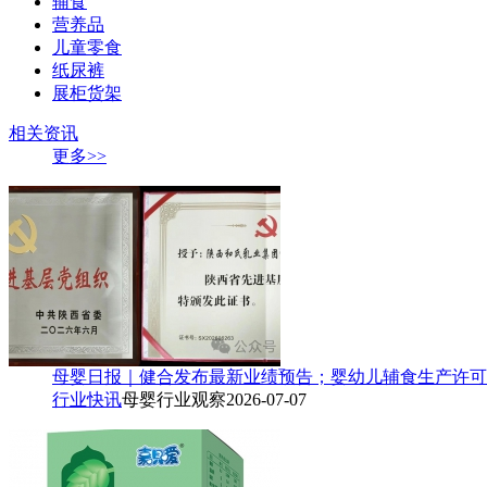
辅食
营养品
儿童零食
纸尿裤
展柜货架
相关资讯
更多>>
母婴日报｜健合发布最新业绩预告；婴幼儿辅食生产许可
行业快讯
母婴行业观察
2026-07-07