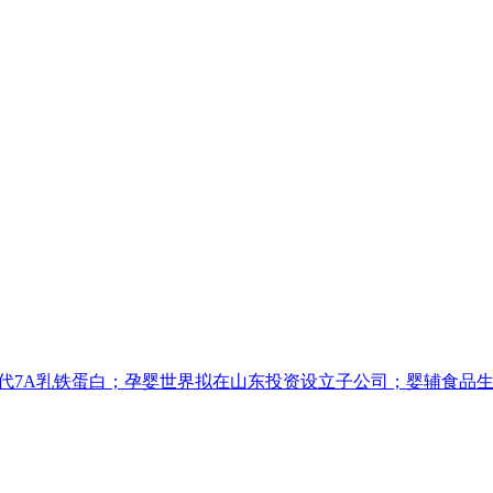
一代7A乳铁蛋白；孕婴世界拟在山东投资设立子公司；婴辅食品