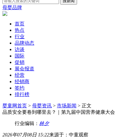
母婴品牌
首页
热点
行业
品牌动态
访谈
国际
促销
展会报道
经营
经销商
签约
排行榜
婴童网首页
>
母婴资讯
>
市场新闻
> 正文
品质安全要卷到哪里去？｜第九届中国营养健康大会
行业编辑：
林夕
2026年07月08日 15:22
来源于：中童观察