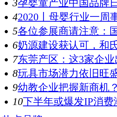
3
孕婴童产业中国品牌日
4
2020丨母婴行业一周事件
5
各位参展商请注意：国
6
奶源建设获认可，和氏
7
东莞产区：这3家企业出
8
玩具市场潜力依旧旺盛，
9
幼教企业把握新商机？来
10
下半年或爆发IP消费潮