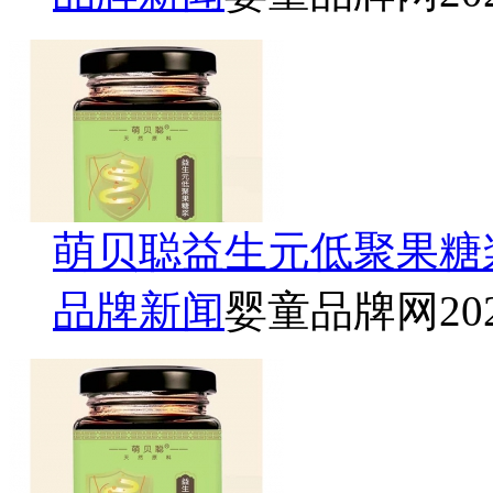
萌贝聪益生元低聚果糖
品牌新闻
婴童品牌网
20