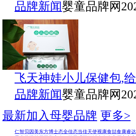
品牌新闻
婴童品牌网
20
飞天神娃小儿保健包,
品牌新闻
婴童品牌网
20
最新加入母婴品牌
更多>
仁智
贝因美东方博士
态全佳
态当佳
天使视康
食喆食
康睿达