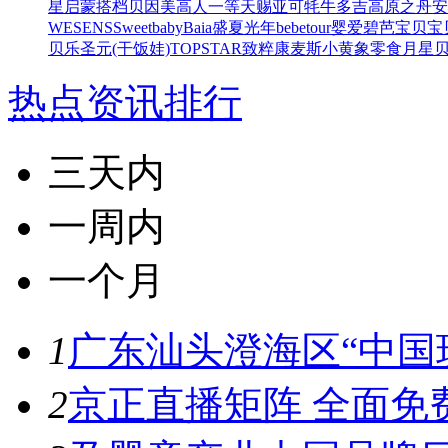
星
启蒙搭档
贝因美高人一等
天赐亚可
牦牛多吉
高原之舟
安
WESENS
Sweetbaby
Baia
盛夏光年
bebetour
婴爱
碧芭宝贝
宝
贝乐
圣元(干饭娃)
TOPSTAR
致粹
康麦斯
小黄象零食
月星
热点资讯排行
三天内
一周内
一个月
1
广东汕头澄海区“中国玩
2
京正直播矩阵 全面免