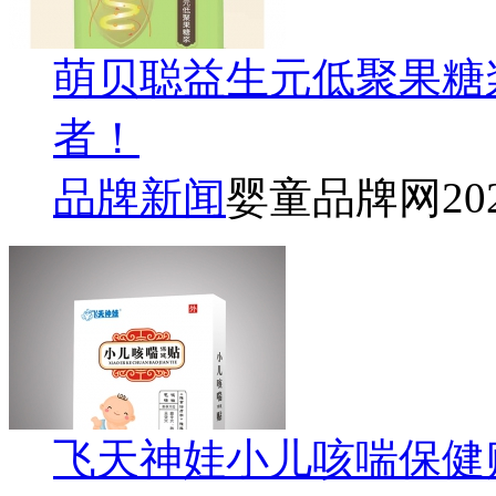
萌贝聪益生元低聚果糖
者！
品牌新闻
婴童品牌网
20
飞天神娃小儿咳喘保健