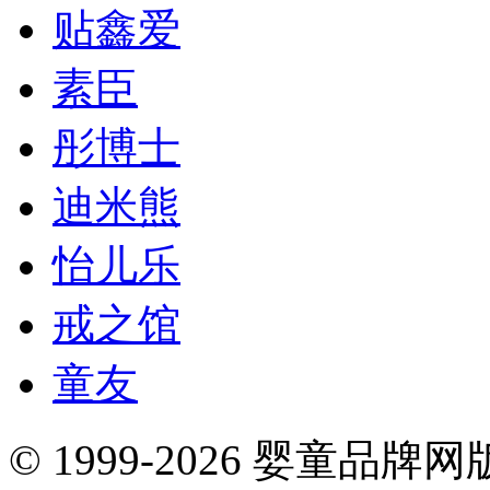
贴鑫爱
素臣
彤博士
迪米熊
怡儿乐
戒之馆
童友
© 1999-2026 婴童品牌