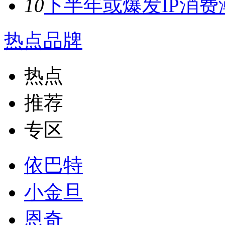
10
下半年或爆发IP消费潮
热点品牌
热点
推荐
专区
依巴特
小金旦
恩奇