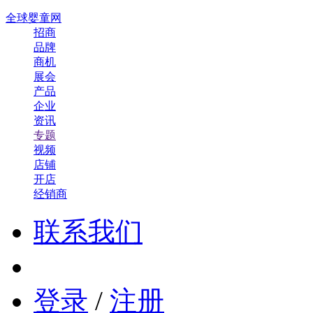
全球婴童网
招商
品牌
商机
展会
产品
企业
资讯
专题
视频
店铺
开店
经销商
联系我们
登录
/
注册