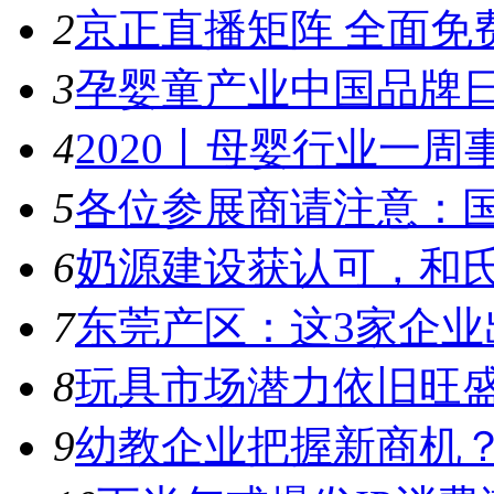
2
京正直播矩阵 全面免
3
孕婴童产业中国品牌日
4
2020丨母婴行业一周事件
5
各位参展商请注意：国
6
奶源建设获认可，和氏
7
东莞产区：这3家企业出
8
玩具市场潜力依旧旺盛，
9
幼教企业把握新商机？来