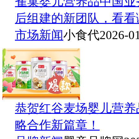
雀巢婴儿营养品中国业
后组建的新团队，看看
市场新闻
小食代
2026-0
恭贺红谷麦场婴儿营养
略合作新篇章！