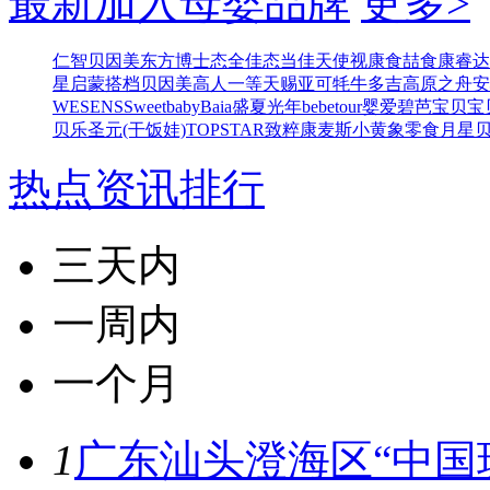
最新加入母婴品牌
更多>
仁智
贝因美东方博士
态全佳
态当佳
天使视康
食喆食
康睿达
星
启蒙搭档
贝因美高人一等
天赐亚可
牦牛多吉
高原之舟
安
WESENS
Sweetbaby
Baia
盛夏光年
bebetour
婴爱
碧芭宝贝
宝
贝乐
圣元(干饭娃)
TOPSTAR
致粹
康麦斯
小黄象零食
月星
热点资讯排行
三天内
一周内
一个月
1
广东汕头澄海区“中国玩