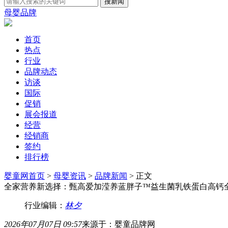
母婴品牌
首页
热点
行业
品牌动态
访谈
国际
促销
展会报道
经营
经销商
签约
排行榜
婴童网首页
>
母婴资讯
>
品牌新闻
> 正文
全家营养新选择：甄高爱加滢养蓝胖子™益生菌乳铁蛋白高钙
行业编辑：
林夕
2026年07月07日 09:57
来源于：婴童品牌网