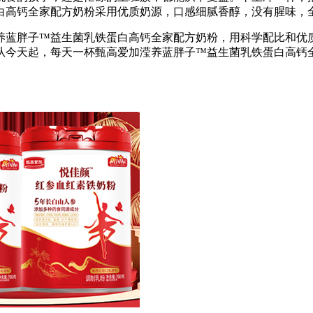
白高钙全家配方奶粉采用优质奶源，口感细腻香醇，没有腥味，
养蓝胖子™益生菌乳铁蛋白高钙全家配方奶粉，用科学配比和优
从今天起，每天一杯甄高爱加滢养蓝胖子™益生菌乳铁蛋白高钙