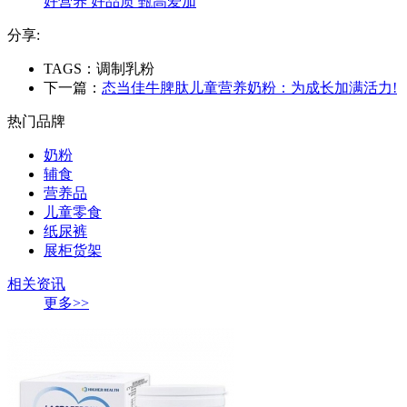
好营养 好品质 甄高爱加
分享:
TAGS：调制乳粉
下一篇：
态当佳牛脾肽儿童营养奶粉：为成长加满活力!
热门品牌
奶粉
辅食
营养品
儿童零食
纸尿裤
展柜货架
相关资讯
更多>>