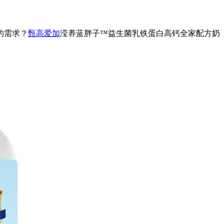
的需求？
甄高爱加
滢养蓝胖子™益生菌乳铁蛋白高钙全家配方奶