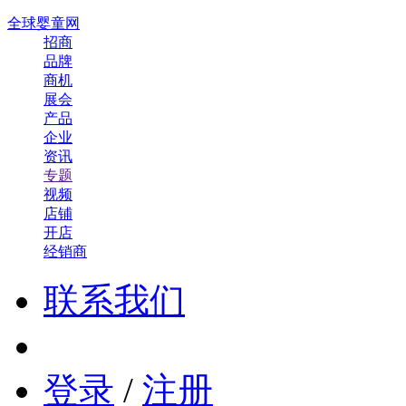
全球婴童网
招商
品牌
商机
展会
产品
企业
资讯
专题
视频
店铺
开店
经销商
联系我们
登录
/
注册