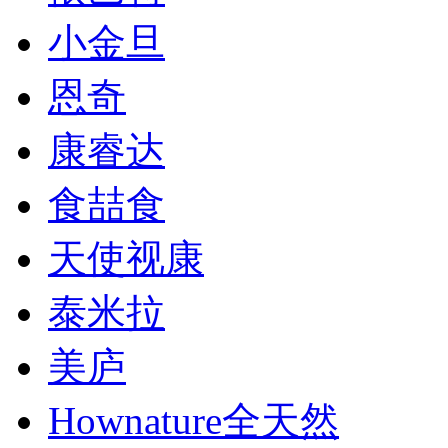
小金旦
恩奇
康睿达
食喆食
天使视康
泰米拉
美庐
Hownature全天然