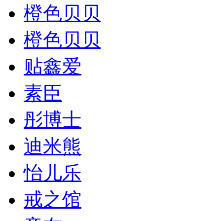
橙色贝贝
橙色贝贝
贴鑫爱
素臣
彤博士
迪米熊
怡儿乐
戒之馆