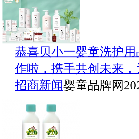
恭喜贝小一婴童洗护用
作啦，携手共创未来，
招商新闻
婴童品牌网
20