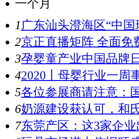
一个月
1
广东汕头澄海区“中国玩
2
京正直播矩阵 全面免
3
孕婴童产业中国品牌日
4
2020丨母婴行业一周事件
5
各位参展商请注意：国
6
奶源建设获认可，和氏
7
东莞产区：这3家企业出