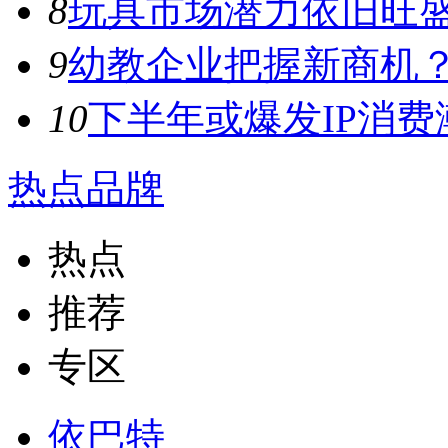
8
玩具市场潜力依旧旺盛，
9
幼教企业把握新商机？来
10
下半年或爆发IP消费潮
热点品牌
热点
推荐
专区
依巴特