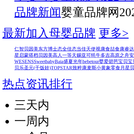
品牌新闻
婴童品牌网
20
最新加入母婴品牌
更多>
仁智
贝因美东方博士
态全佳
态当佳
天使视康
食喆食
康睿达
星
启蒙搭档
贝因美高人一等
天赐亚可
牦牛多吉
高原之舟
安
WESENS
Sweetbaby
Baia
盛夏光年
bebetour
婴爱
碧芭宝贝
宝
贝乐
圣元(干饭娃)
TOPSTAR
致粹
康麦斯
小黄象零食
月星
热点资讯排行
三天内
一周内