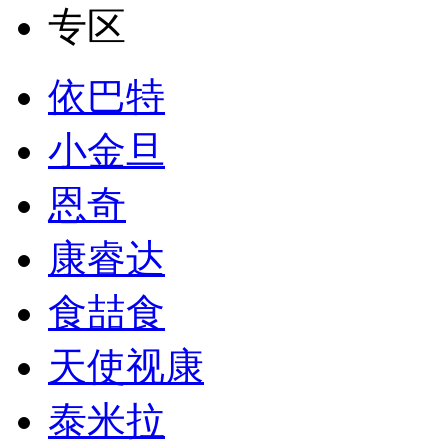
专区
依巴特
小金旦
恩奇
康睿达
食喆食
天使视康
泰米拉