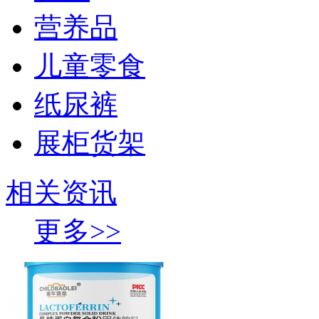
营养品
儿童零食
纸尿裤
展柜货架
相关资讯
更多>>