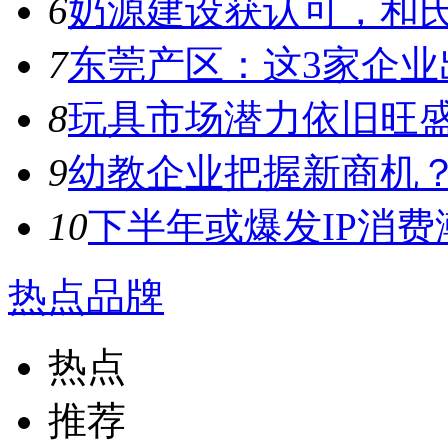
6
奶源建设获认可，和氏
7
东莞产区：这3家企业出
8
玩具市场潜力依旧旺盛，
9
幼教企业把握新商机？来
10
下半年或爆发IP消费潮
热点品牌
热点
推荐