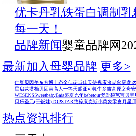
优卡丹乳铁蛋白调制乳
每一天！
品牌新闻
婴童品牌网
20
最新加入母婴品牌
更多>
仁智
贝因美东方博士
态全佳
态当佳
天使视康
食喆食
康睿达
星
启蒙搭档
贝因美高人一等
天赐亚可
牦牛多吉
高原之舟
安
WESENS
Sweetbaby
Baia
盛夏光年
bebetour
婴爱
碧芭宝贝
宝
贝乐
圣元(干饭娃)
TOPSTAR
致粹
康麦斯
小黄象零食
月星
热点资讯排行