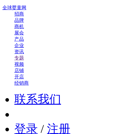
全球婴童网
招商
品牌
商机
展会
产品
企业
资讯
专题
视频
店铺
开店
经销商
联系我们
登录
/
注册