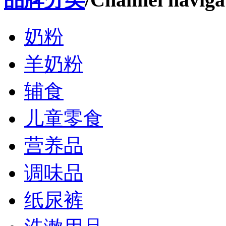
奶粉
羊奶粉
辅食
儿童零食
营养品
调味品
纸尿裤