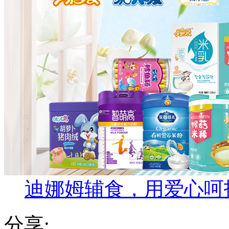
迪娜姆辅食，用爱心呵
分享: