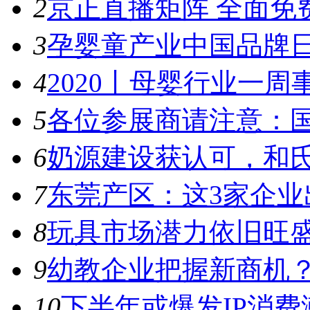
2
京正直播矩阵 全面免
3
孕婴童产业中国品牌日
4
2020丨母婴行业一周事件
5
各位参展商请注意：国
6
奶源建设获认可，和氏
7
东莞产区：这3家企业出
8
玩具市场潜力依旧旺盛，
9
幼教企业把握新商机？来
10
下半年或爆发IP消费潮