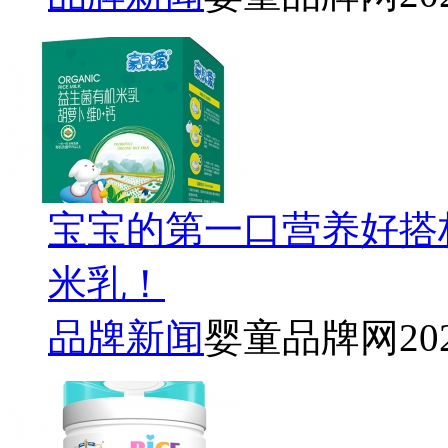
宝宝的第一口营养好搭
米乳！
品牌新闻
婴童品牌网
20