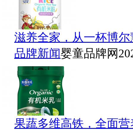
滋养全家，从一杯博尔
品牌新闻
婴童品牌网
20
果蔬多维高铁，全面营