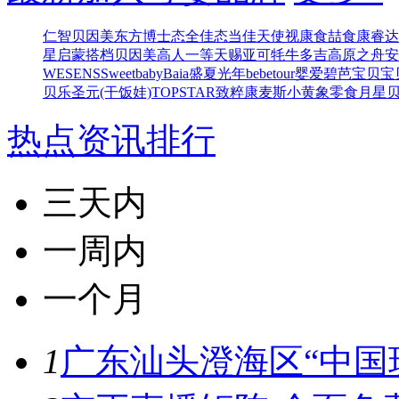
仁智
贝因美东方博士
态全佳
态当佳
天使视康
食喆食
康睿达
星
启蒙搭档
贝因美高人一等
天赐亚可
牦牛多吉
高原之舟
安
WESENS
Sweetbaby
Baia
盛夏光年
bebetour
婴爱
碧芭宝贝
宝
贝乐
圣元(干饭娃)
TOPSTAR
致粹
康麦斯
小黄象零食
月星
热点资讯排行
三天内
一周内
一个月
1
广东汕头澄海区“中国玩