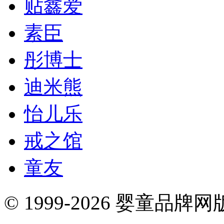
贴鑫爱
素臣
彤博士
迪米熊
怡儿乐
戒之馆
童友
© 1999-2026 婴童品牌