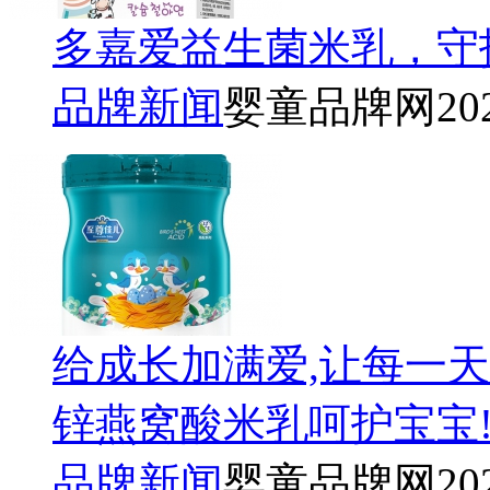
多嘉爱益生菌米乳，守
品牌新闻
婴童品牌网
20
给成长加满爱,让每一
锌燕窝酸米乳呵护宝宝
品牌新闻
婴童品牌网
20