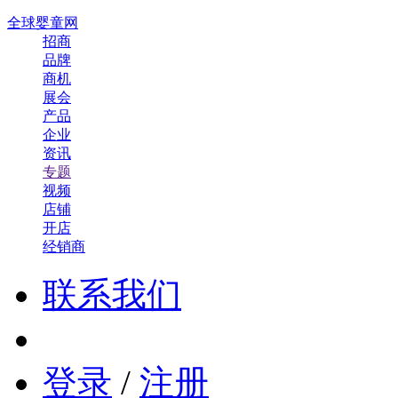
全球婴童网
招商
品牌
商机
展会
产品
企业
资讯
专题
视频
店铺
开店
经销商
联系我们
登录
/
注册