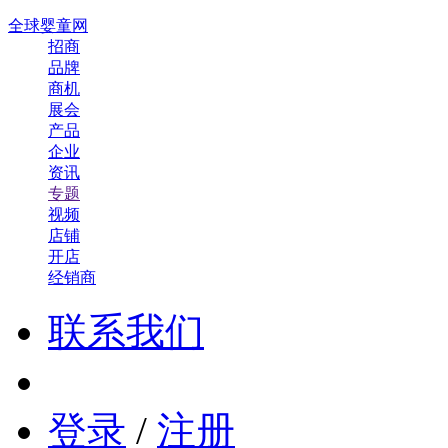
全球婴童网
招商
品牌
商机
展会
产品
企业
资讯
专题
视频
店铺
开店
经销商
联系我们
登录
/
注册