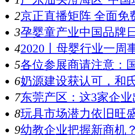
2
京正直播矩阵 全面免
3
孕婴童产业中国品牌日
4
2020丨母婴行业一周事件
5
各位参展商请注意：国
6
奶源建设获认可，和氏
7
东莞产区：这3家企业出
8
玩具市场潜力依旧旺盛，
9
幼教企业把握新商机？来