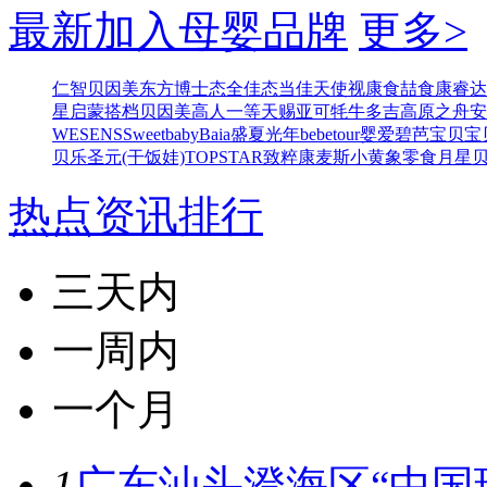
最新加入母婴品牌
更多>
仁智
贝因美东方博士
态全佳
态当佳
天使视康
食喆食
康睿达
星
启蒙搭档
贝因美高人一等
天赐亚可
牦牛多吉
高原之舟
安
WESENS
Sweetbaby
Baia
盛夏光年
bebetour
婴爱
碧芭宝贝
宝
贝乐
圣元(干饭娃)
TOPSTAR
致粹
康麦斯
小黄象零食
月星
热点资讯排行
三天内
一周内
一个月
1
广东汕头澄海区“中国玩