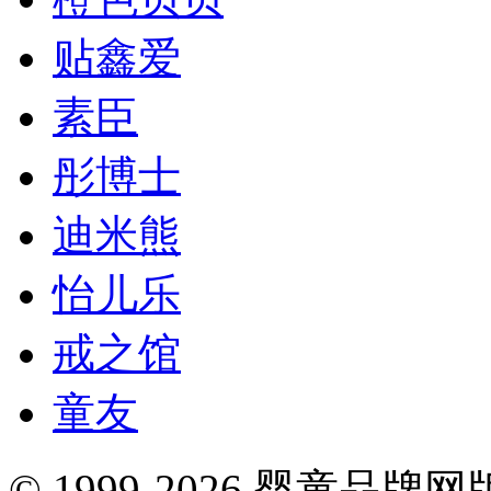
贴鑫爱
素臣
彤博士
迪米熊
怡儿乐
戒之馆
童友
© 1999-2026 婴童品牌