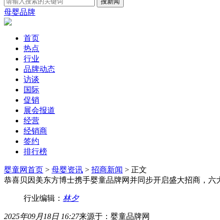
母婴品牌
首页
热点
行业
品牌动态
访谈
国际
促销
展会报道
经营
经销商
签约
排行榜
婴童网首页
>
母婴资讯
>
招商新闻
> 正文
恭喜贝因美东方博士携手婴童品牌网并同步开启盛大招商，六
行业编辑：
林夕
2025年09月18日 16:27
来源于：婴童品牌网