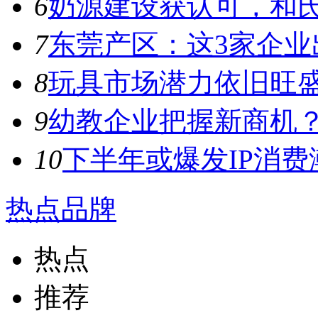
6
奶源建设获认可，和氏
7
东莞产区：这3家企业出
8
玩具市场潜力依旧旺盛，
9
幼教企业把握新商机？来
10
下半年或爆发IP消费潮
热点品牌
热点
推荐