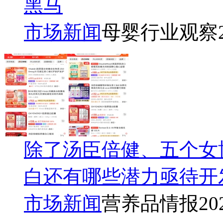
黑马
市场新闻
母婴行业观察
除了汤臣倍健、五个女
白还有哪些潜力亟待开
市场新闻
营养品情报
20