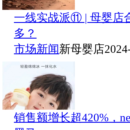
一线实战派⑪ | 母婴
多？
市场新闻
新母婴店
2024
销售额增长超420%，ne