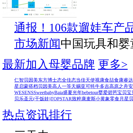
通报！106款遛娃车
市场新闻
中国玩具和婴
最新加入母婴品牌
更多>
仁智
贝因美东方博士
态全佳
态当佳
天使视康
食喆食
康睿达
星
启蒙搭档
贝因美高人一等
天赐亚可
牦牛多吉
高原之舟
安
WESENS
Sweetbaby
Baia
盛夏光年
bebetour
婴爱
碧芭宝贝
宝
贝乐
圣元(干饭娃)
TOPSTAR
致粹
康麦斯
小黄象零食
月星
热点资讯排行