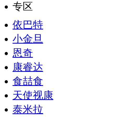
专区
依巴特
小金旦
恩奇
康睿达
食喆食
天使视康
泰米拉