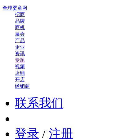
全球婴童网
招商
品牌
商机
展会
产品
企业
资讯
专题
视频
店铺
开店
经销商
联系我们
登录
/
注册