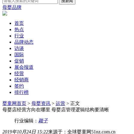
母婴品牌
首页
热点
行业
品牌动态
访谈
国际
促销
展会报道
经营
经销商
签约
排行榜
婴童网首页
>
母婴资讯
>
运营
> 正文
母婴店经营方向在哪里 母婴店管理逻辑结构要清晰
行业编辑：
颖子
2019年10月24日 15:22
来源于：全球婴童网51nz.com.cn