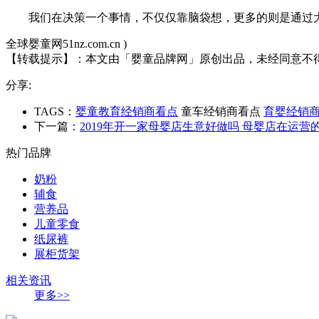
我们在决策一个事情，不仅仅靠脑袋想，更多的则是通过
全球婴童网51nz.com.cn )
【转载提示】：
本文由「婴童品牌网」原创出品，未经同意不
分享:
TAGS：
婴童教育经销商看点
童车经销商看点
育婴经销
下一篇：
2019年开一家母婴店生意好做吗 母婴店在运
热门品牌
奶粉
辅食
营养品
儿童零食
纸尿裤
展柜货架
相关资讯
更多>>