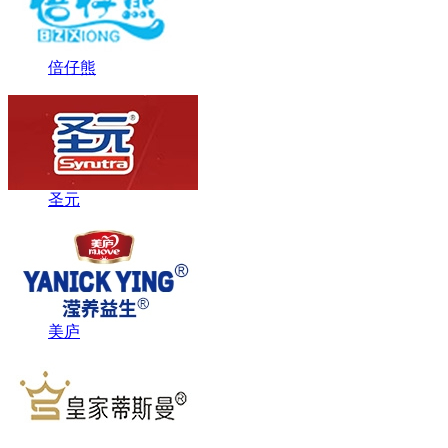
倍仔熊
圣元
美庐