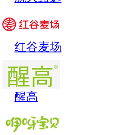
红谷麦场
醒高