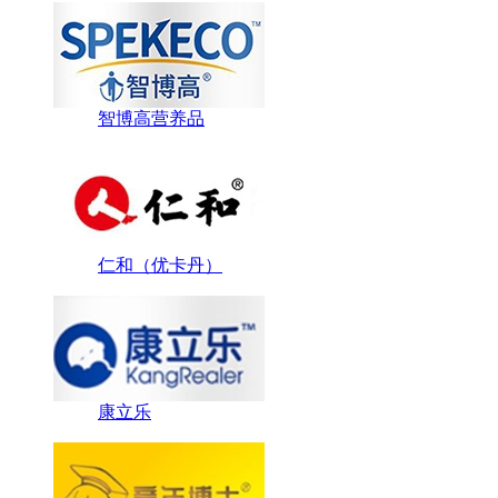
智博高营养品
仁和（优卡丹）
康立乐