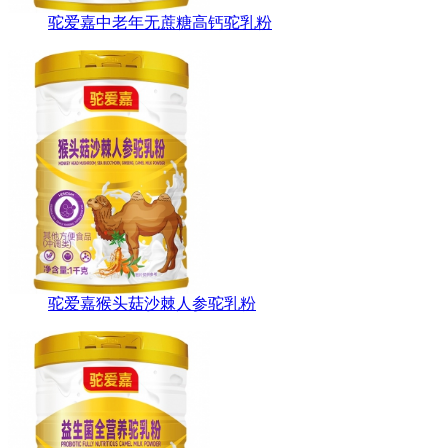
驼爱嘉中老年无蔗糖高钙驼乳粉
驼爱嘉猴头菇沙棘人参驼乳粉