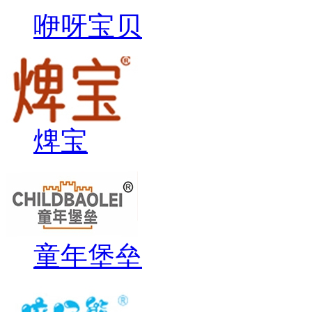
咿呀宝贝
焷宝
童年堡垒