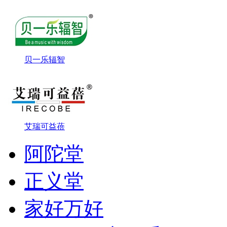
贝一乐辐智
艾瑞可益蓓
阿陀堂
正义堂
家好万好