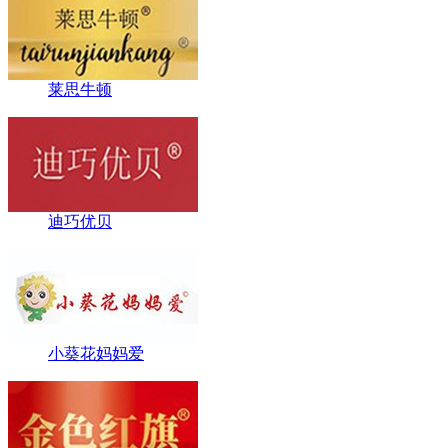
莱思牛顿
迪巧优贝
小葵花妈妈爱