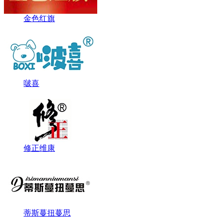
金色红旗
啵喜
修正维康
蒂斯蔓扭蔓思