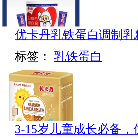
优卡丹乳铁蛋白调制乳
标签：
乳铁蛋白
3-15岁儿童成长必备