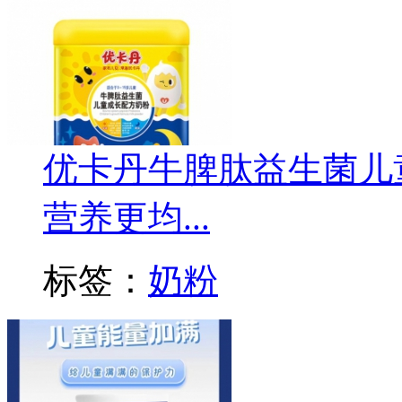
优卡丹牛脾肽益生菌儿
营养更均...
标签：
奶粉