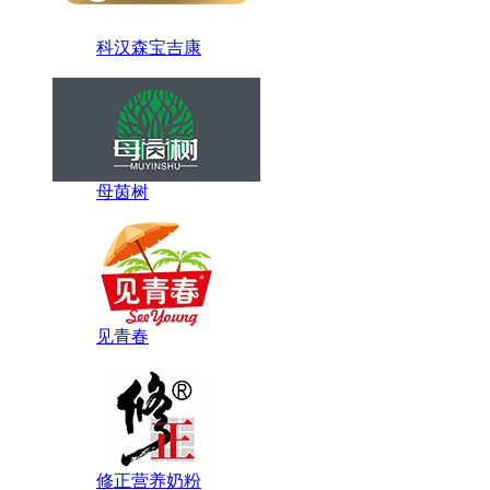
科汉森宝吉康
母茵树
见青春
修正营养奶粉