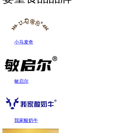
小马麦奇
敏启尔
我家酸奶牛