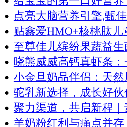
给宝宝的第一口好营养
点亮大脑营养引擎,甄佳
贴鑫爱HMO+核桃肽
至尊佳儿缤纷果蔬益生
晓熊威威高钙真虾条：
小金旦奶品伴侣：天然
驼乳新选择，成长好伙
聚力渠道，共启新程｜素
羊奶粉红利与痛点并存