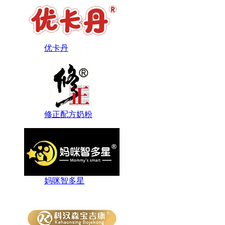
优卡丹
修正配方奶粉
妈咪智多星