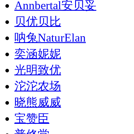
Annbertal安贝妥
贝优贝比
呐兔NaturElan
奕涵妮妮
光明致优
沱沱农场
晓熊威威
宝赞臣