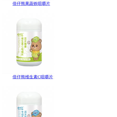
倍仔熊果蔬铁咀嚼片
倍仔熊维生素C咀嚼片