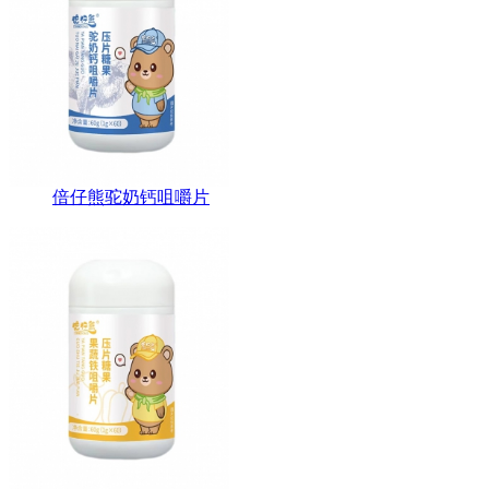
倍仔熊驼奶钙咀嚼片