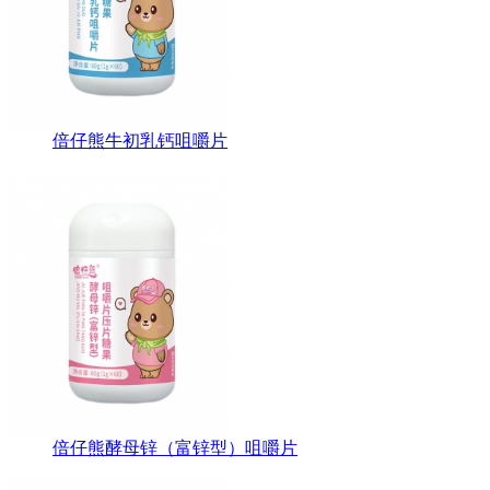
倍仔熊牛初乳钙咀嚼片
倍仔熊酵母锌（富锌型）咀嚼片