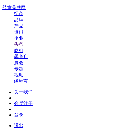
婴童品牌网
招商
品牌
产品
资讯
企业
头条
商机
婴童店
展会
专题
视频
经销商
关于我们
会员注册
登录
退出