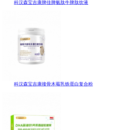
科汉森宝吉康脾佳脾氨肽牛脾肽饮液
科汉森宝吉康接骨木莓乳铁蛋白复合粉