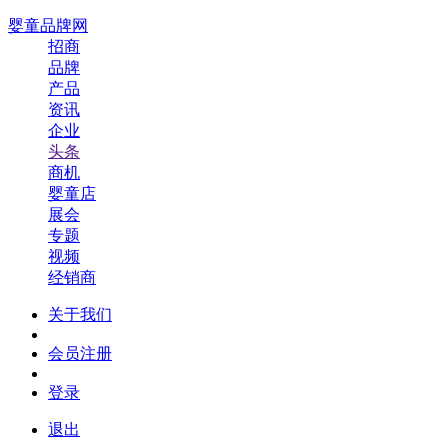
婴童品牌网
招商
品牌
产品
资讯
企业
头条
商机
婴童店
展会
专题
视频
经销商
关于我们
会员注册
登录
退出