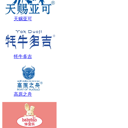
天赐亚可
牦牛多吉
高原之舟