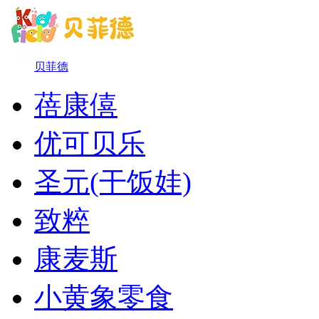
贝菲德
蓓康僖
优可贝乐
圣元(干饭娃)
致粹
康麦斯
小黄象零食