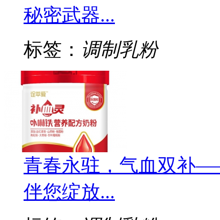
秘密武器...
标签：
调制乳粉
青春永驻，气血双补—
伴您绽放...