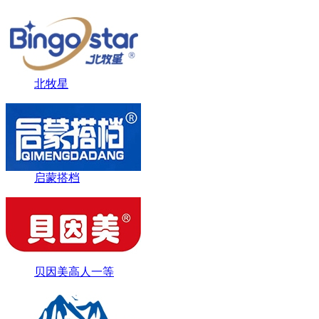
北牧星
启蒙搭档
贝因美高人一等