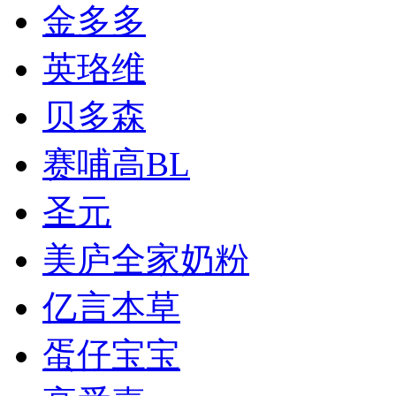
金多多
英珞维
贝多森
赛哺高BL
圣元
美庐全家奶粉
亿言本草
蛋仔宝宝