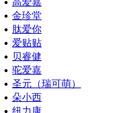
高爱嘉
金珍堂
肽爱你
爱贴贴
贝睿健
驼爱嘉
圣元（瑞可萌）
朵小西
纽力康