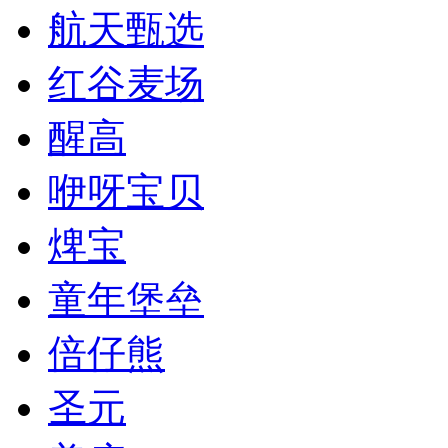
航天甄选
红谷麦场
醒高
咿呀宝贝
焷宝
童年堡垒
倍仔熊
圣元