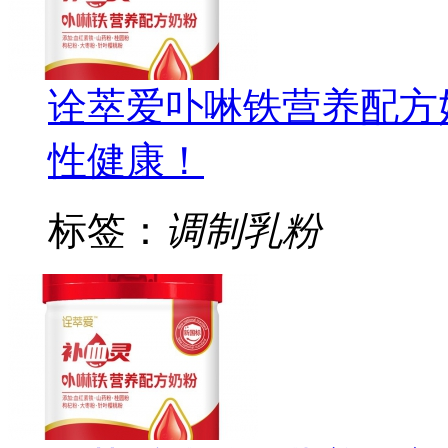
诠萃爱卟啉铁营养配方
性健康！
标签：
调制乳粉