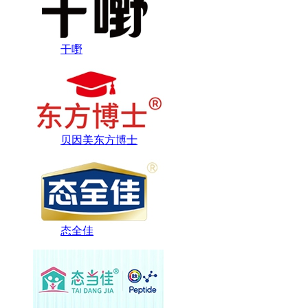
干嘢
贝因美东方博士
态全佳