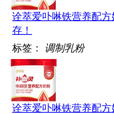
诠萃爱卟啉铁营养配方
存！
标签：
调制乳粉
诠萃爱卟啉铁营养配方