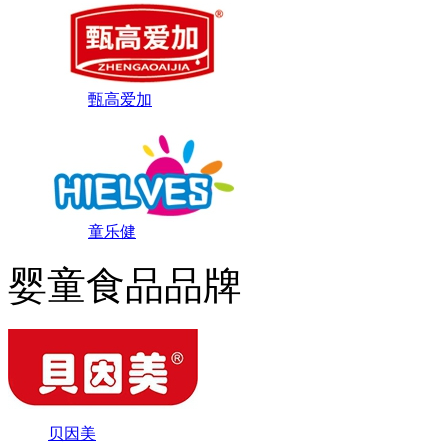
甄高爱加
童乐健
婴童食品品牌
贝因美