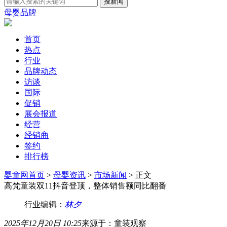
母婴品牌
首页
热点
行业
品牌动态
访谈
国际
促销
展会报道
经营
经销商
签约
排行榜
婴童网首页
>
母婴资讯
>
市场新闻
> 正文
高梵童装双11抖音登顶，整体销售额同比翻番
行业编辑：
林夕
2025年12月20日 10:25
来源于：童装观察