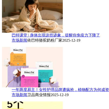
巴特课堂 | 身体出现这些迹象，提醒你免疫力下降了
市场新闻
依巴特骆驼奶粉厂家
2025-12-19
一年两度易主！女性护理品牌遭疯抢，植物配方为何成资本
市场新闻
卫品商业情报
2025-12-19