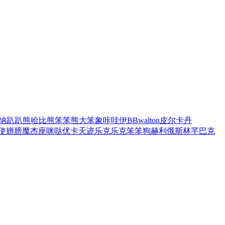
纳
趴趴熊
哈比熊
笨笨熊
大笨象
咔哇伊BB
walton
皮尔卡丹
使翅膀
魔杰座
咪哒
优卡
天迹
乐克乐克
笨笨狗
赫利俄斯
林芊
巴克