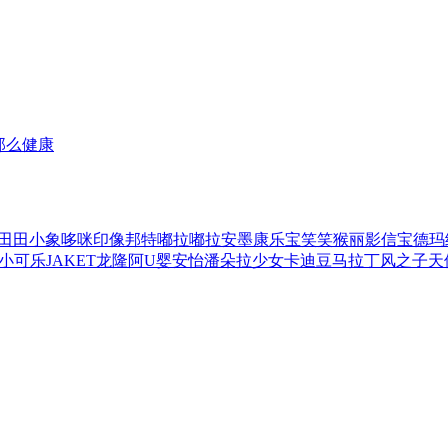
中那么健康
田田小象
哆咪印像
邦特
嘟拉嘟拉
安墨
康乐宝
笑笑猴
丽影
信宝
德玛
小可乐
JAKET
龙隆
阿U
婴安怡
潘朵拉少女
卡迪豆
马拉丁
风之子
天