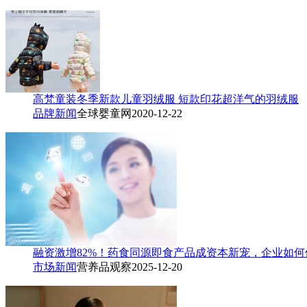
高梵童装冬季新款儿童羽绒服 短款印花超洋气的羽绒服
品牌新闻
全球婴童网
2020-12-22
融资激增82%！药食同源即食产品成资本新宠，企业如
市场新闻
营养品观察
2025-12-20