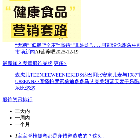
“无糖”“低脂”“全麦”“高钙”“非油炸”……可能没你想象
市场新闻
AI营养吧
2025-12-19
最新加入婴童服饰品牌
更多>
森虎儿
TEENIEEWEENIEKIDS
达巴
贝比
安奈儿
麦与
1987°
U88
ENN
小魔怪
帕罗索
桑迪
多多马
艾克
美妞
蓝天麦子
乐酷
乐比悠悠
服饰资讯排行
三天内
一周内
一个月
1
宝宝脊椎侧弯都是穿错鞋造成的？这5...