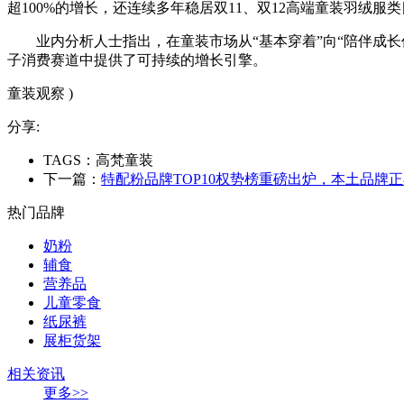
超100%的增长，还连续多年稳居双11、双12高端童装羽绒服类目
业内分析人士指出，在童装市场从“基本穿着”向“陪伴成
子消费赛道中提供了可持续的增长引擎。
童装观察 )
分享:
TAGS：高梵童装
下一篇：
特配粉品牌TOP10权势榜重磅出炉，本土品牌
热门品牌
奶粉
辅食
营养品
儿童零食
纸尿裤
展柜货架
相关资讯
更多>>