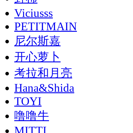
Viciusss
PETITMAIN
尼尔斯嘉
开心萝卜
考拉和月亮
Hana&Shida
TOYI
噜噜牛
MITTI