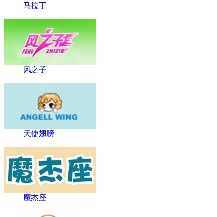
马拉丁
风之子
天使翅膀
魔杰座