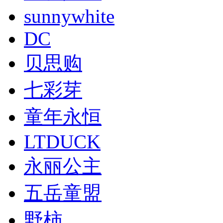
sunnywhite
DC
贝思购
七彩芽
童年永恒
LTDUCK
​永丽公主
五岳童盟
野柿