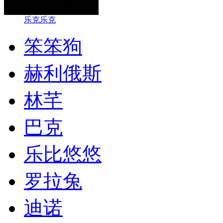
乐克乐克
笨笨狗
赫利俄斯
林芊
巴克
乐比悠悠
罗拉兔
迪诺