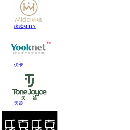
咪哒MIDA
优卡
天迹