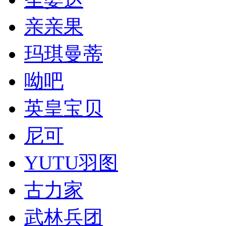
亲亲果
玛琪曼蒂
呦吧
英皇宝贝
尼可
YUTU羽图
古力家
武林兵团