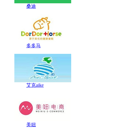
桑迪
多多马
艾克aike
美妞