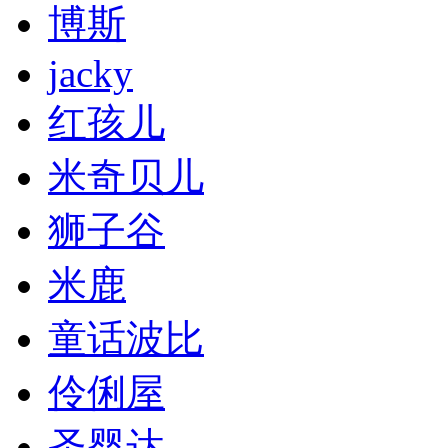
博斯
jacky
红孩儿
米奇贝儿
狮子谷
米鹿
童话波比
伶俐屋
圣婴达