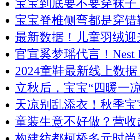
宝宝到底要不要穿袜子
宝宝脊椎侧弯都是穿错
最新数据！儿童羽绒迎来
官宣奚梦瑶代言！Nest 
​2024童鞋最新线上
立秋后，宝宝“四暖一
天凉别乱添衣！秋季宝
童装生意不好做？营收
构建纺都柯桥多元时尚