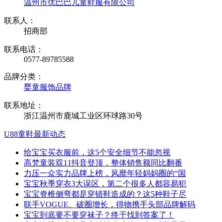
温州市优巴巴儿童鞋服有限公司
联系人：
招商部
联系电话：
0577-89785588
品牌分类：
婴童服饰品牌
联系地址：
浙江温州市鹿城工业区环球路30号
U88童鞋最新动态
给宝宝买衣服前，这5个安全细节不能忽视
高梵童装双11抖音登顶，整体销售额同比翻番
力压一众实力品牌上榜，风靡年轻妈妈圈的“国
宝宝秋季穿衣3大误区，第二个很多人都容易犯
宝宝脊椎侧弯都是穿错鞋造成的？这5种鞋子尽
联手VOGUE、破圈增长，得物携手头部品牌解码
宝宝到底要不要穿袜子？终于找到答案了！