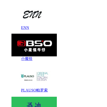
ENN
小魔怪
PLAUSO帕罗索