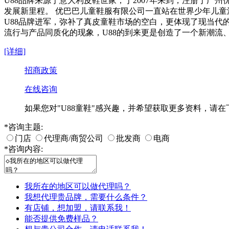
U88品牌来源于意大利皮鞋世家，于2007年来到，注册于广州
发展新里程。 优巴巴儿童鞋服有限公司一直站在世界少年儿童
U88品牌进军，弥补了真皮童鞋市场的空白，更体现了现当
流行与产品同质化的现象，U88的到来更是创造了一个新潮流
[详细]
招商政策
在线咨询
如果您对
"U88童鞋"
感兴趣，并希望获取更多资料，请在
*
咨询主题:
门店
代理商/商贸公司
批发商
电商
*
咨询内容:
我所在的地区可以做代理吗？
我想代理贵品牌，需要什么条件？
有店铺，想加盟，请联系我！
能否提供免费样品？