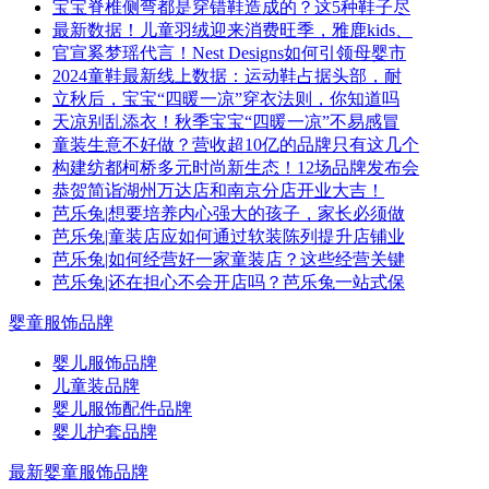
宝宝脊椎侧弯都是穿错鞋造成的？这5种鞋子尽
最新数据！儿童羽绒迎来消费旺季，雅鹿kids、
官宣奚梦瑶代言！Nest Designs如何引领母婴市
​2024童鞋最新线上数据：运动鞋占据头部，耐
立秋后，宝宝“四暖一凉”穿衣法则，你知道吗
天凉别乱添衣！秋季宝宝“四暖一凉”不易感冒
童装生意不好做？营收超10亿的品牌只有这几个
构建纺都柯桥多元时尚新生态！12场品牌发布会
恭贺简诣湖州万达店和南京分店开业大吉！
芭乐兔|想要培养内心强大的孩子，家长必须做
芭乐兔|童装店应如何通过软装陈列提升店铺业
芭乐兔|如何经营好一家童装店？这些经营关键
芭乐兔|还在担心不会开店吗？芭乐兔一站式保
婴童服饰品牌
婴儿服饰品牌
儿童装品牌
婴儿服饰配件品牌
婴儿护套品牌
最新婴童服饰品牌