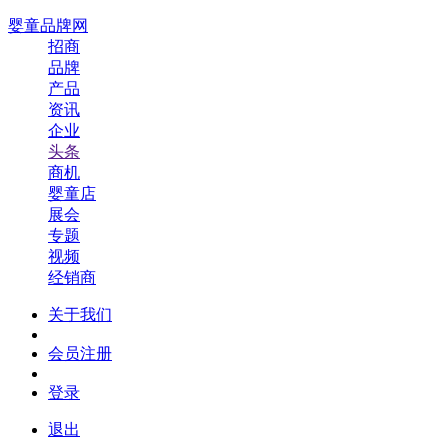
婴童品牌网
招商
品牌
产品
资讯
企业
头条
商机
婴童店
展会
专题
视频
经销商
关于我们
会员注册
登录
退出