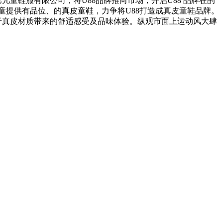
儿童鞋服有限公司，将U88品牌推向市场，开启U88 品牌在的
童提供有品位、的真皮童鞋，力争将U88打造成真皮童鞋品牌。
于真皮材质带来的舒适感受及品味体验。纵观市面上运动风大肆