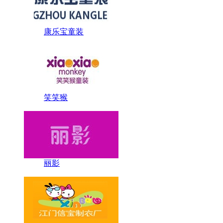
康乐宝童装
笑笑猴
丽影