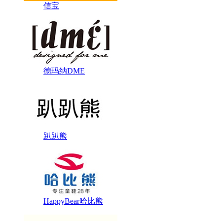
信宝
德玛纳DME
趴趴熊
HappyBear哈比熊