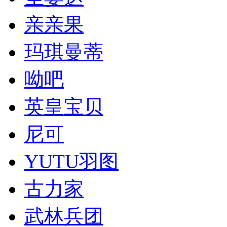
亲亲果
玛琪曼蒂
呦吧
英皇宝贝
尼可
YUTU羽图
古力家
武林兵团