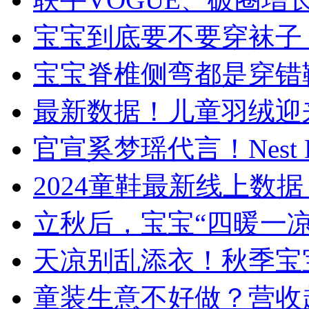
宝宝到底要不要穿袜子
宝宝脊椎侧弯都是穿错
最新数据！儿童羽绒迎来
官宣奚梦瑶代言！Nest 
​2024童鞋最新线上
立秋后，宝宝“四暖一
天凉别乱添衣！秋季宝
童装生意不好做？营收