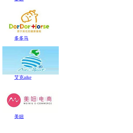
多多马
艾克aike
美妞