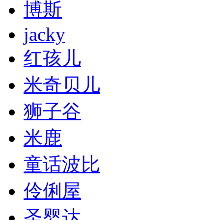
博斯
jacky
红孩儿
米奇贝儿
狮子谷
米鹿
童话波比
伶俐屋
圣婴达