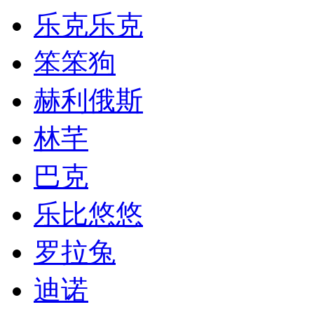
乐克乐克
笨笨狗
赫利俄斯
林芊
巴克
乐比悠悠
罗拉兔
迪诺