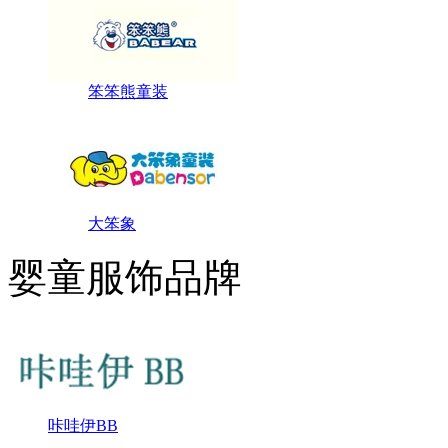
笨笨熊童装
大笨象
婴童服饰品牌
咔哇伊BB