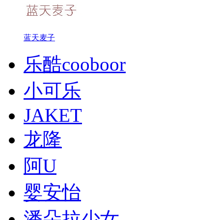
蓝天麦子
乐酷cooboor
小可乐
JAKET
龙隆
阿U
婴安怡
潘朵拉少女