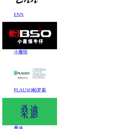
ENN
小魔怪
PLAUSO帕罗索
桑迪