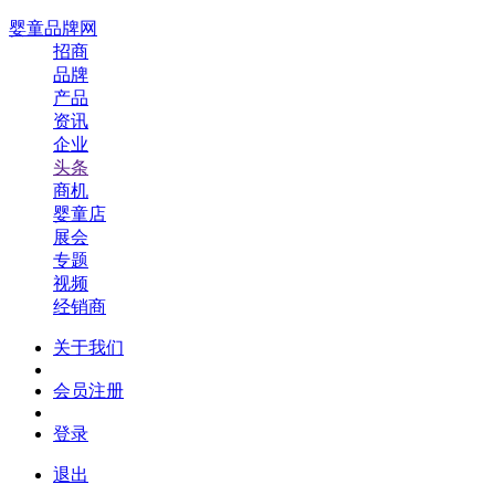
婴童品牌网
招商
品牌
产品
资讯
企业
头条
商机
婴童店
展会
专题
视频
经销商
关于我们
会员注册
登录
退出