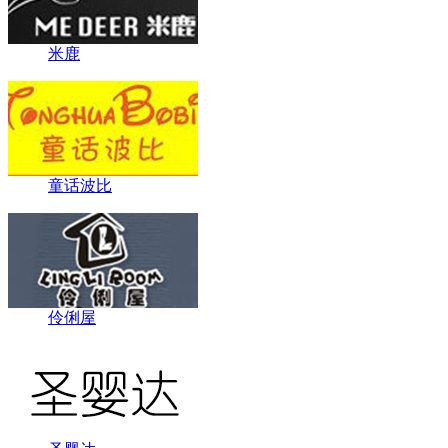
米鹿
童话波比
伶俐屋