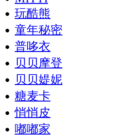
玩酷熊
童年秘密
普哆衣
贝贝摩登
贝贝媞妮
糖麦卡
悄悄皮
嘟嘟家