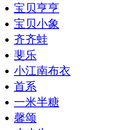
宝贝亨亨
宝贝小象
齐齐蛙
斐乐
小江南布衣
首系
一米半糖
馨颂