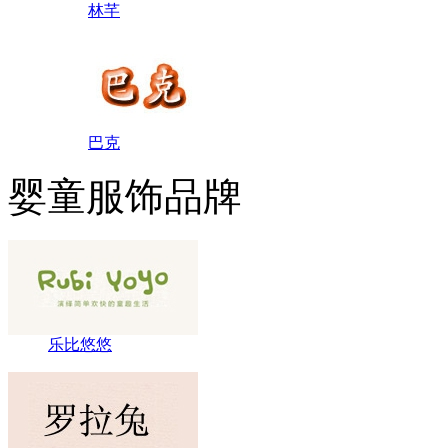
林芊
巴克
婴童服饰品牌
乐比悠悠