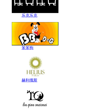
乐克乐克
笨笨狗
赫利俄斯