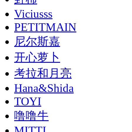
Viciusss
PETITMAIN
尼尔斯嘉
开心萝卜
考拉和月亮
Hana&Shida
TOYI
噜噜牛
MITTI