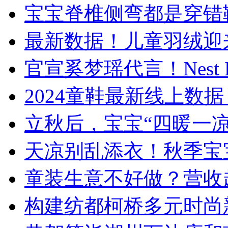
宝宝脊椎侧弯都是穿错
最新数据！儿童羽绒迎来
官宣奚梦瑶代言！Nest 
​2024童鞋最新线上
立秋后，宝宝“四暖一
天凉别乱添衣！秋季宝
童装生意不好做？营收
构建纺都柯桥多元时尚