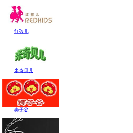
红孩儿
米奇贝儿
狮子谷