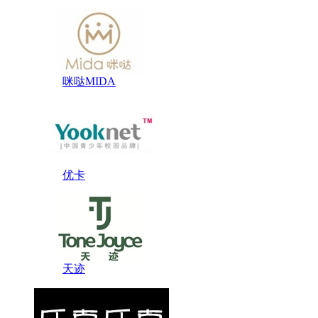
咪哒MIDA
优卡
天迹