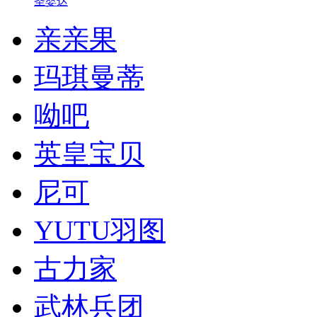
圣婴达
亲亲果
玛琪曼蒂
呦吧
英皇宝贝
尼可
YUTU羽图
古力家
武林兵团