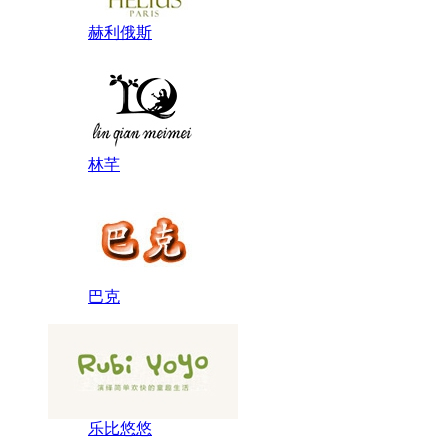
赫利俄斯
林芊
巴克
乐比悠悠