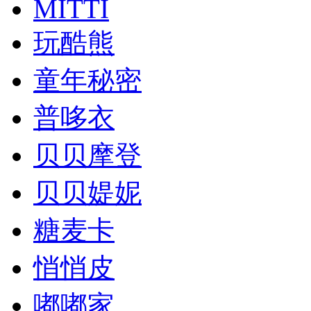
MITTI
玩酷熊
童年秘密
普哆衣
贝贝摩登
贝贝媞妮
糖麦卡
悄悄皮
嘟嘟家