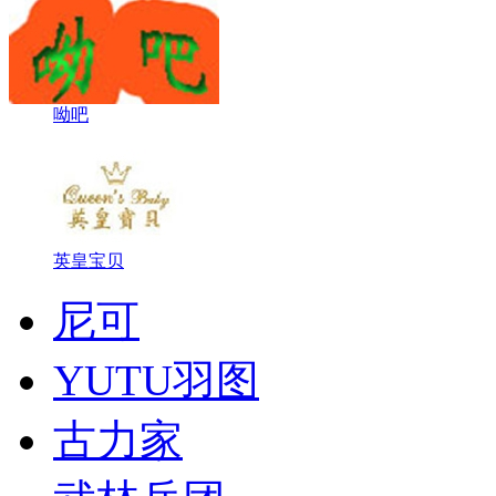
呦吧
英皇宝贝
尼可
YUTU羽图
古力家