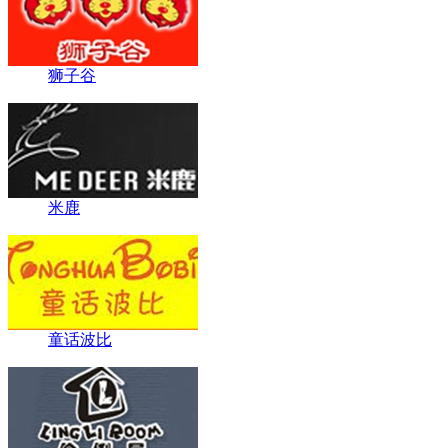
狮子谷
米鹿
童话波比