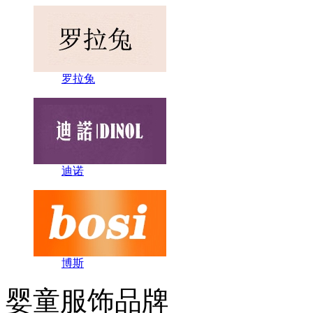
罗拉兔
迪诺
博斯
婴童服饰品牌