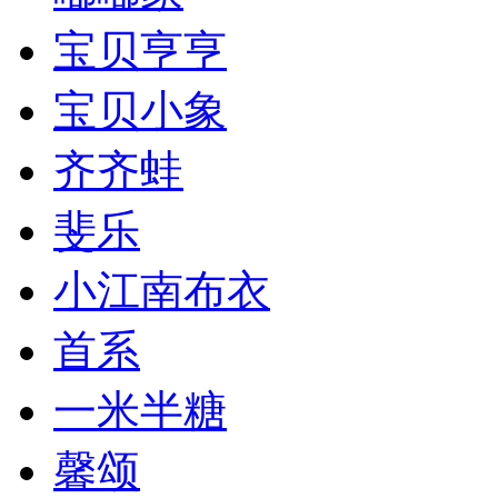
宝贝亨亨
宝贝小象
齐齐蛙
斐乐
小江南布衣
首系
一米半糖
馨颂