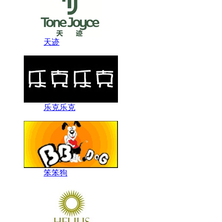
天迹
乐克乐克
笨笨狗