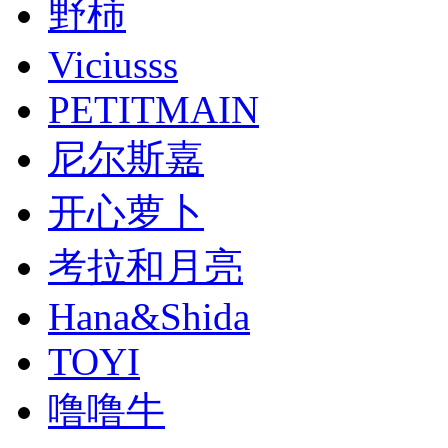
野柿
Viciusss
PETITMAIN
尼尔斯嘉
开心萝卜
考拉和月亮
Hana&Shida
TOYI
噜噜牛