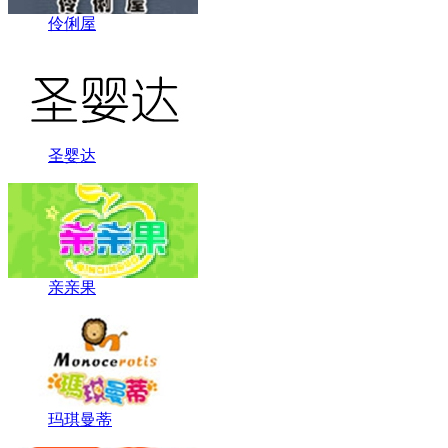
伶俐屋
圣婴达
亲亲果
玛琪曼蒂