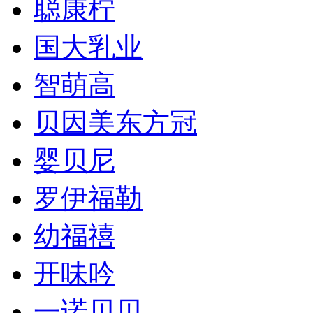
聪康柠
国大乳业
智萌高
贝因美东方冠
婴贝尼
罗伊福勒
幼福禧
开味吟
一诺贝贝