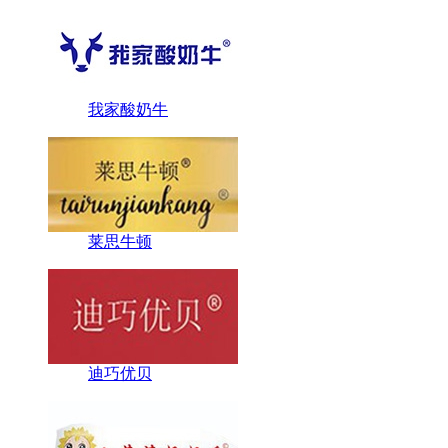
我家酸奶牛
莱思牛顿
迪巧优贝