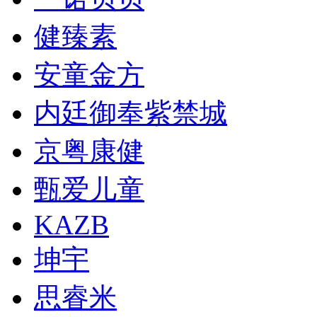
健臻素
安童金方
内廷御奉紫禁城
京粤康健
甄爱儿童
KAZB
坤宇
思睿米