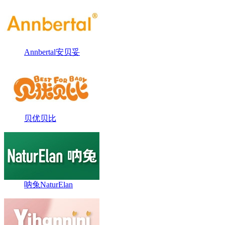
Annbertal安贝妥
贝优贝比
呐兔NaturElan