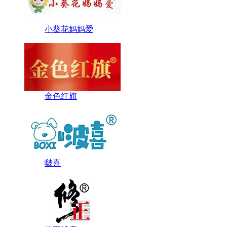
小葵花妈妈爱
金色红旗
啵喜