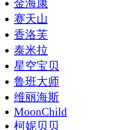
金海康
赛天山
香洛芙
泰米拉
星空宝贝
鲁班大师
维丽海斯
MoonChild
柯妮贝贝