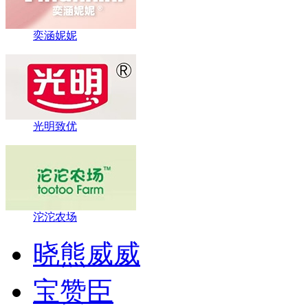
奕涵妮妮
光明致优
沱沱农场
晓熊威威
宝赞臣