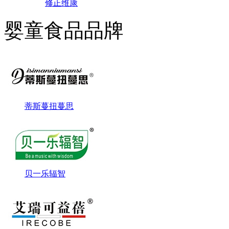
修正维康
婴童食品品牌
蒂斯蔓扭蔓思
贝一乐辐智