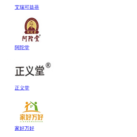
艾瑞可益蓓
阿陀堂
正义堂
家好万好