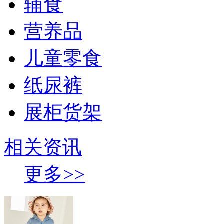
辅食
营养品
儿童零食
纸尿裤
展柜货架
相关资讯
更多>>