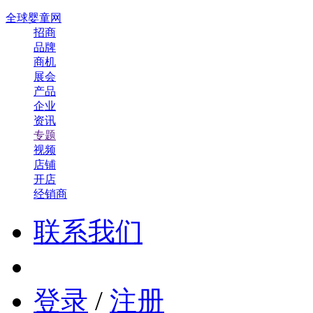
全球婴童网
招商
品牌
商机
展会
产品
企业
资讯
专题
视频
店铺
开店
经销商
联系我们
登录
/
注册