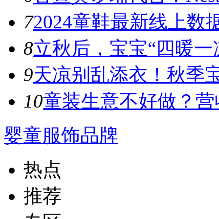
7
​2024童鞋最新线上数
8
立秋后，宝宝“四暖一凉
9
天凉别乱添衣！秋季宝宝
10
童装生意不好做？营收
婴童服饰品牌
热点
推荐