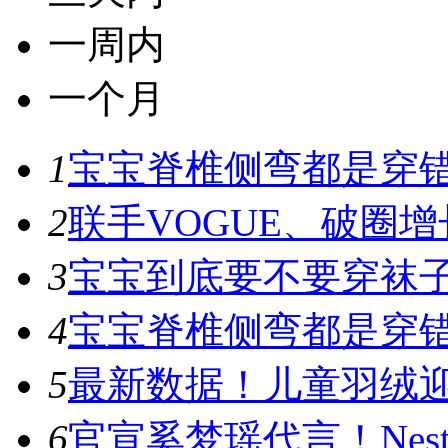
一周内
一个月
1
宝宝脊椎侧弯都是穿错鞋
2
联手VOGUE、破圈增
3
宝宝到底要不要穿袜子
4
宝宝脊椎侧弯都是穿错鞋
5
最新数据！儿童羽绒迎
6
官宣奚梦瑶代言！Nest D