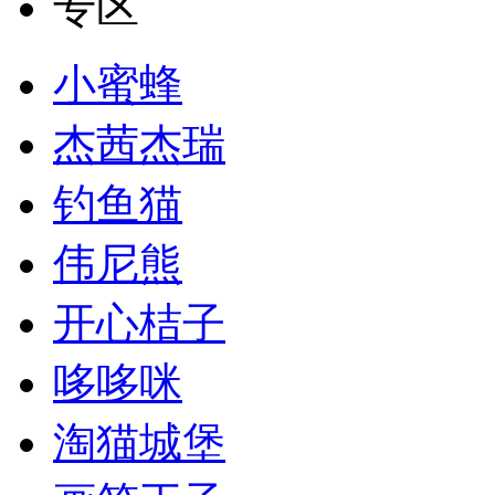
专区
小蜜蜂
杰茜杰瑞
钓鱼猫
伟尼熊
开心桔子
哆哆咪
淘猫城堡