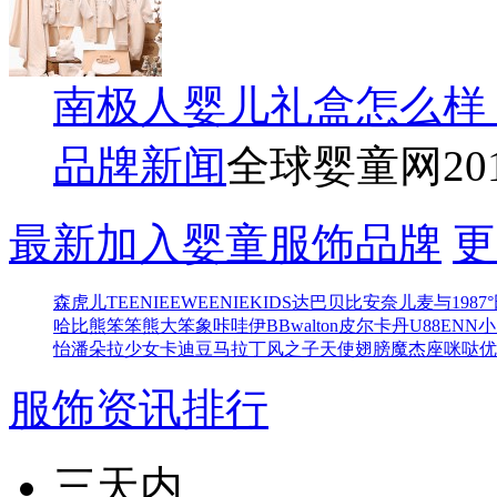
南极人婴儿礼盒怎么样
品牌新闻
全球婴童网
20
最新加入婴童服饰品牌
更
森虎儿
TEENIEEWEENIEKIDS
达巴
贝比
安奈儿
麦与
1987°
哈比熊
笨笨熊
大笨象
咔哇伊BB
walton
皮尔卡丹
U88
ENN
小
怡
潘朵拉少女
卡迪豆
马拉丁
风之子
天使翅膀
魔杰座
咪哒
优
服饰资讯排行
三天内