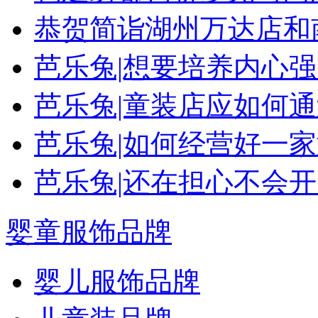
恭贺简诣湖州万达店和
芭乐兔|想要培养内心
芭乐兔|童装店应如何
芭乐兔|如何经营好一
芭乐兔|还在担心不会
婴童服饰品牌
婴儿服饰品牌