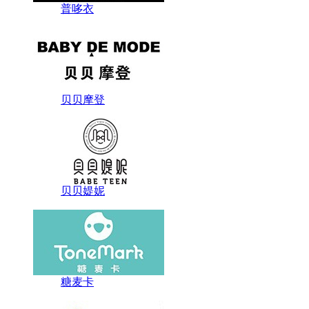
普哆衣
贝贝摩登
贝贝媞妮
糖麦卡