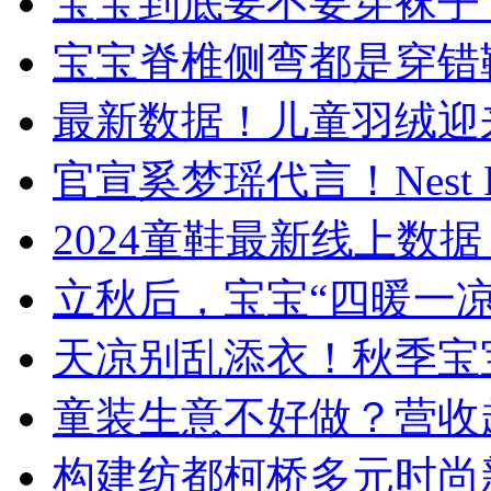
宝宝到底要不要穿袜子
宝宝脊椎侧弯都是穿错
最新数据！儿童羽绒迎来
官宣奚梦瑶代言！Nest 
​2024童鞋最新线上
立秋后，宝宝“四暖一
天凉别乱添衣！秋季宝
童装生意不好做？营收
构建纺都柯桥多元时尚