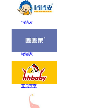
悄悄皮
嘟嘟家
宝贝亨亨