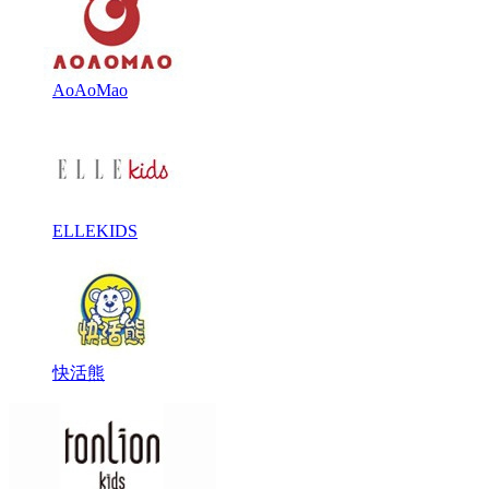
AoAoMao
ELLEKIDS
快活熊