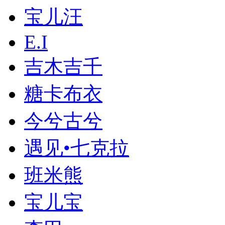
宝儿汪
E.I
吉木吉千
糖卡布衣
今兮古兮
遇见•七克拉
班米熊
宝儿宝