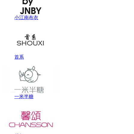
小江南布衣
首系
一米半糖