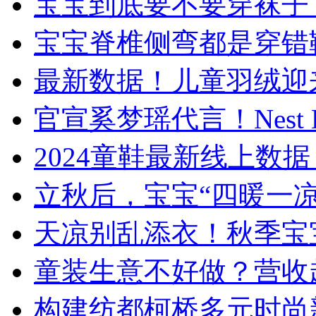
宝宝到底要不要穿袜子
宝宝脊椎侧弯都是穿错
最新数据！儿童羽绒迎来
官宣奚梦瑶代言！Nest 
​2024童鞋最新线上
立秋后，宝宝“四暖一
天凉别乱添衣！秋季宝
童装生意不好做？营收
构建纺都柯桥多元时尚