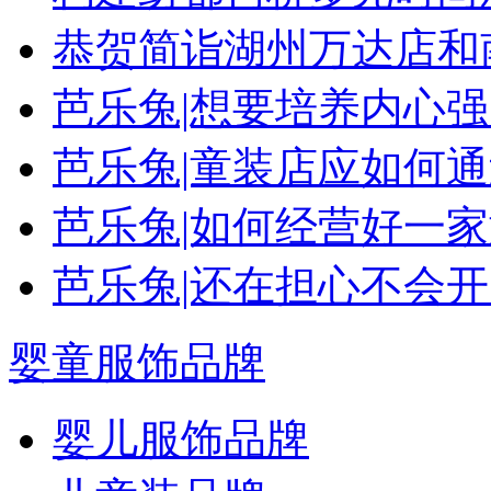
恭贺简诣湖州万达店和
芭乐兔|想要培养内心
芭乐兔|童装店应如何
芭乐兔|如何经营好一
芭乐兔|还在担心不会
婴童服饰品牌
婴儿服饰品牌