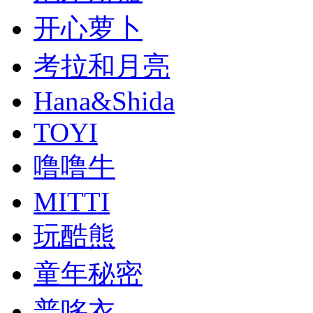
开心萝卜
考拉和月亮
Hana&Shida
TOYI
噜噜牛
MITTI
玩酷熊
童年秘密
普哆衣