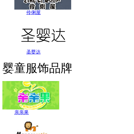
伶俐屋
圣婴达
婴童服饰品牌
亲亲果