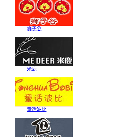
狮子谷
米鹿
童话波比