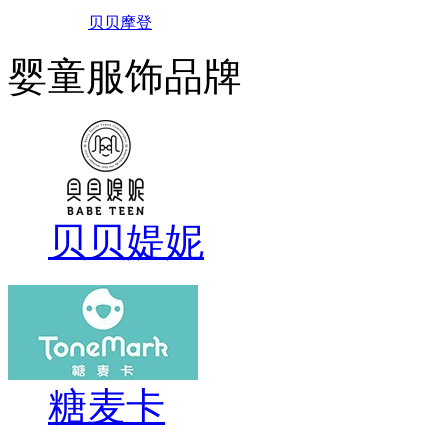
贝贝摩登
婴童服饰品牌
贝贝媞妮
糖麦卡