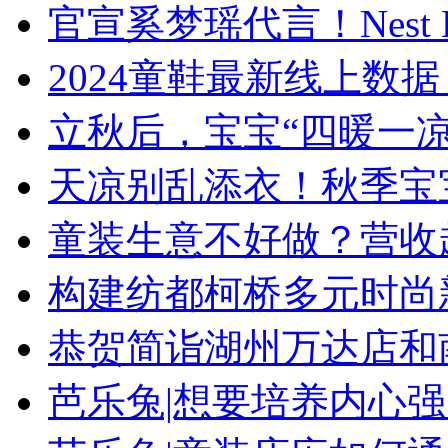
官宣奚梦瑶代言！Nest 
​2024童鞋最新线上
立秋后，宝宝“四暖一
天凉别乱添衣！秋季宝
童装生意不好做？营收
构建纺都柯桥多元时尚
恭贺简诣湖州万达店和
芭乐兔|想要培养内心