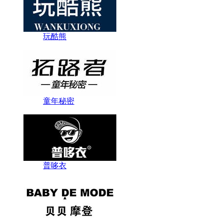
玩酷熊
童年秘密
普哆衣