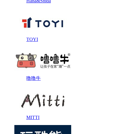
Hana&Shida
TOYI
噜噜牛
MITTI