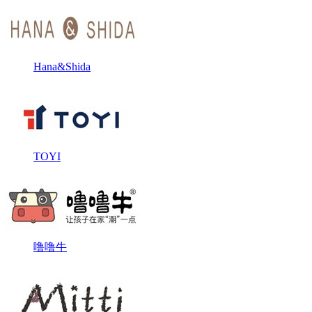
Hana&Shida
TOYI
噜噜牛