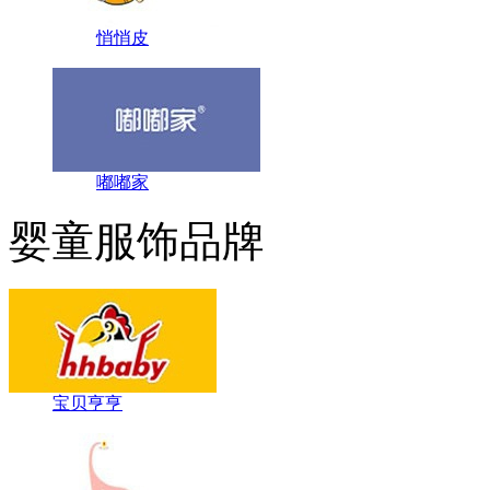
悄悄皮
嘟嘟家
婴童服饰品牌
宝贝亨亨