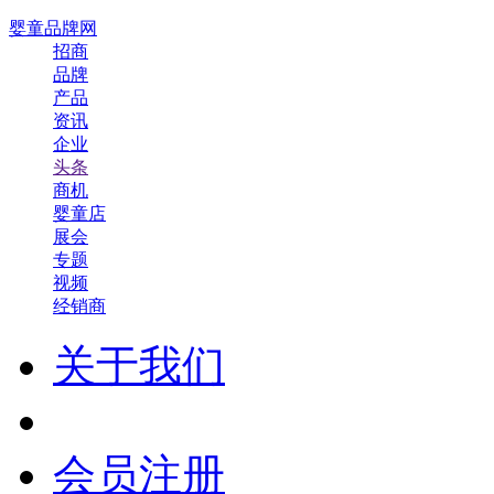
婴童品牌网
招商
品牌
产品
资讯
企业
头条
商机
婴童店
展会
专题
视频
经销商
关于我们
会员注册