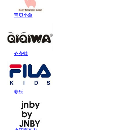
宝贝小象
齐齐蛙
斐乐