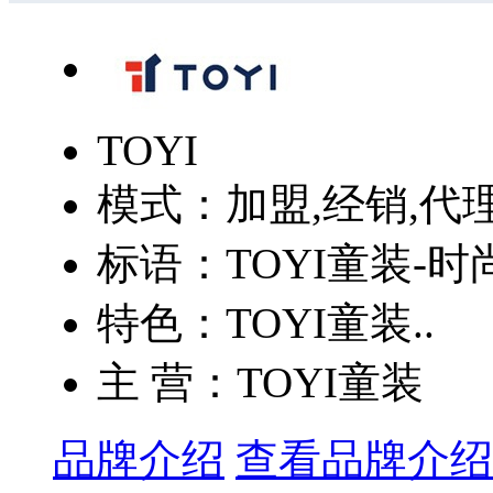
TOYI
模式：加盟,经销,代
标语：TOYI童装-
特色：TOYI童装..
主 营：TOYI童装
品牌介绍
查看品牌介绍