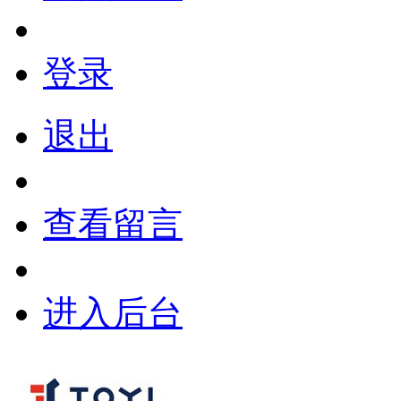
登录
退出
查看留言
进入后台