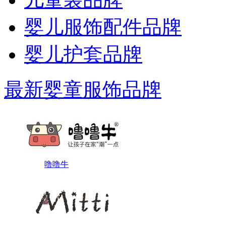
婴儿服饰配件品牌
婴儿护套品牌
最新婴童服饰品牌
噜噜牛