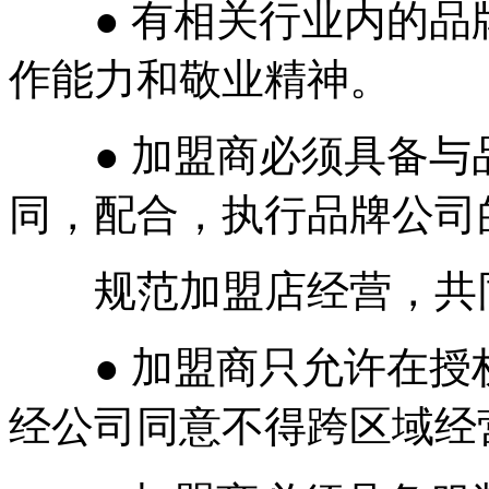
● 有相关行业内的品
作能力和敬业精神。
● 加盟商必须具备与
同，配合，执行品牌公司
规范加盟店经营，共同
● 加盟商只允许在授
经公司同意不得跨区域经