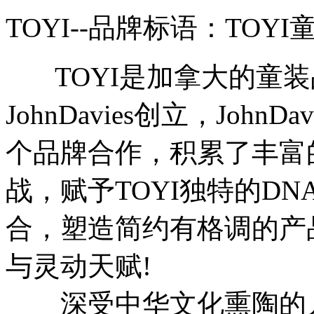
TOYI--品牌标语：
TOY
TOYI是加拿大的童装品
JohnDavies创立，Joh
个品牌合作，积累了丰富
战，赋予TOYI独特的D
合，塑造简约有格调的产
与灵动天赋!
深受中华文化熏陶的儿子K