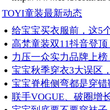
TOYI童装最新动态
给宝宝买衣服前，这5
高梵童装双11抖音登
力压一众实力品牌上榜
宝宝秋季穿衣3大误区
宝宝脊椎侧弯都是穿错
联手VOGUE、破圈
宝宝到底要不要穿袜子