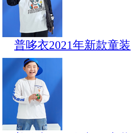
普哆衣2021年新款童装