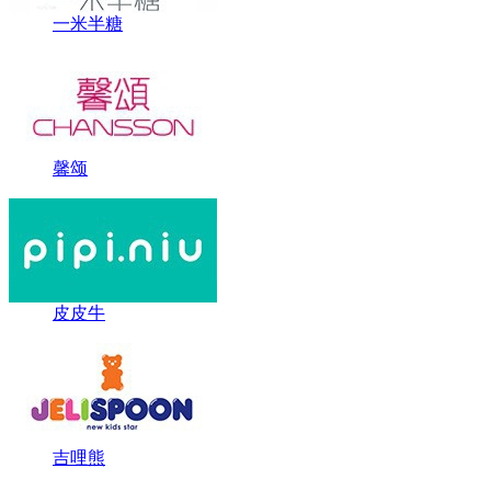
一米半糖
馨颂
皮皮牛
吉哩熊