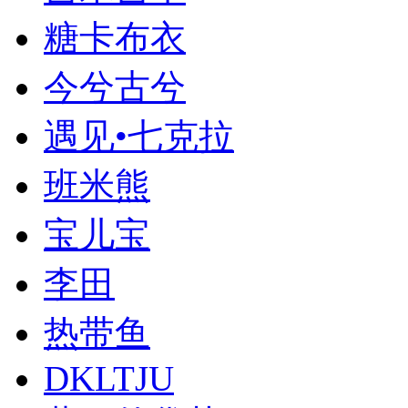
糖卡布衣
今兮古兮
遇见•七克拉
班米熊
宝儿宝
李田
热带鱼
DKLTJU