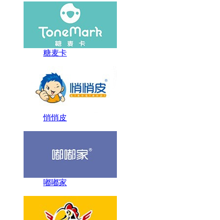
糖麦卡
悄悄皮
嘟嘟家