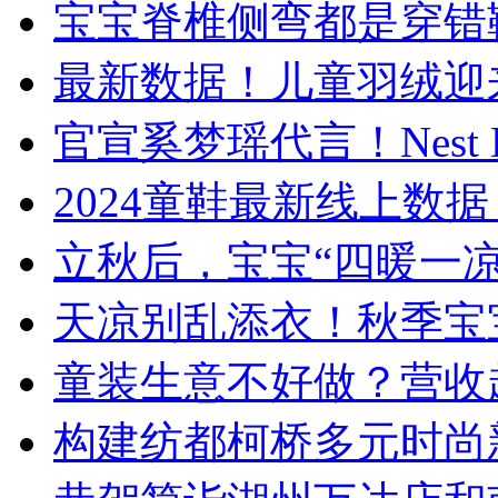
宝宝脊椎侧弯都是穿错
最新数据！儿童羽绒迎来
官宣奚梦瑶代言！Nest 
​2024童鞋最新线上
立秋后，宝宝“四暖一
天凉别乱添衣！秋季宝
童装生意不好做？营收
构建纺都柯桥多元时尚