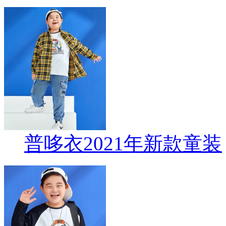
普哆衣2021年新款童装