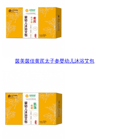
茵美茵佳黄芪太子参婴幼儿沐浴艾包