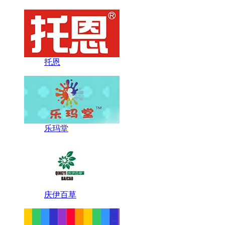
托恩
乐玛堂
庆伊百草