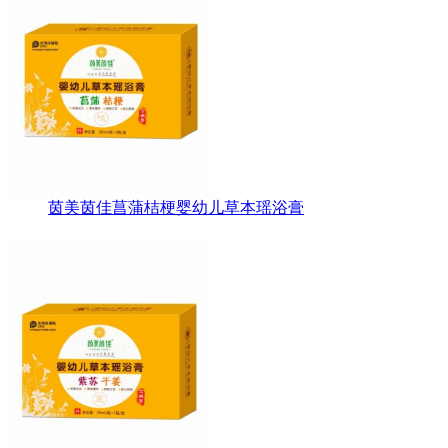
茵美茵佳菖蒲桔梗婴幼儿草本瑶浴膏