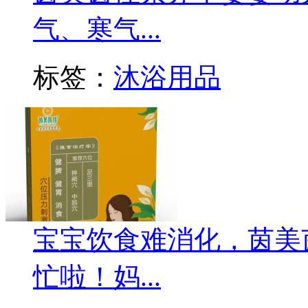
气、寒气...
标签：
沐浴用品
宝宝饮食难消化，茵美
忙啦！妈...