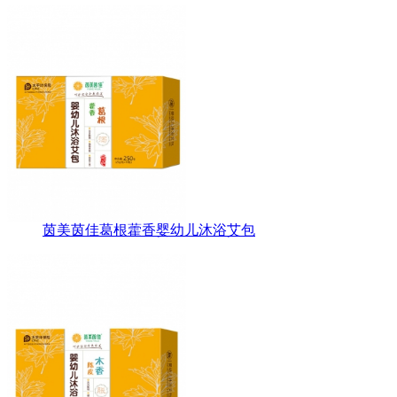
茵美茵佳葛根藿香婴幼儿沐浴艾包