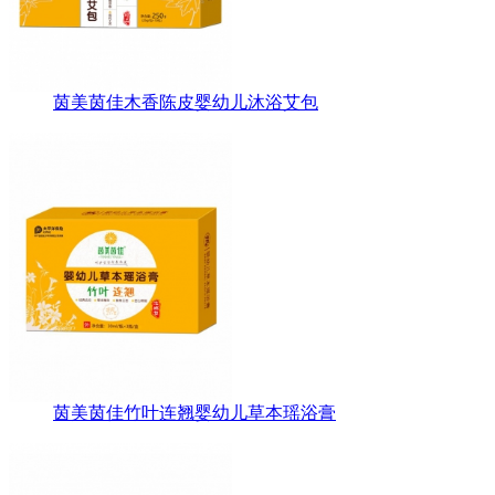
茵美茵佳木香陈皮婴幼儿沐浴艾包
茵美茵佳竹叶连翘婴幼儿草本瑶浴膏