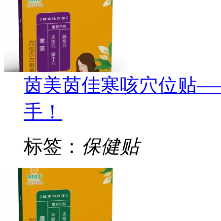
茵美茵佳寒咳穴位贴—
手！
标签：
保健贴