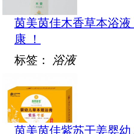
茵美茵佳木香草本浴液
康 ！
标签：
浴液
茵美茵佳紫苏干姜婴幼