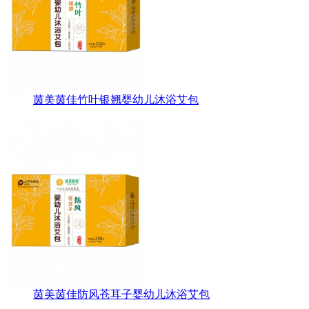
茵美茵佳竹叶银翘婴幼儿沐浴艾包
茵美茵佳防风苍耳子婴幼儿沐浴艾包