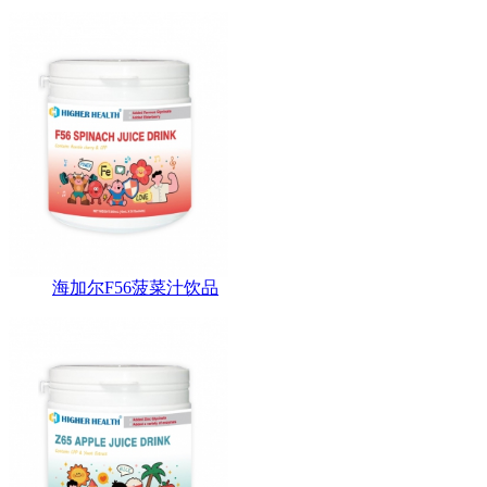
海加尔F56菠菜汁饮品