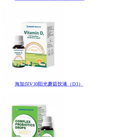
海加尔V30阳光蘑菇饮液（D3）