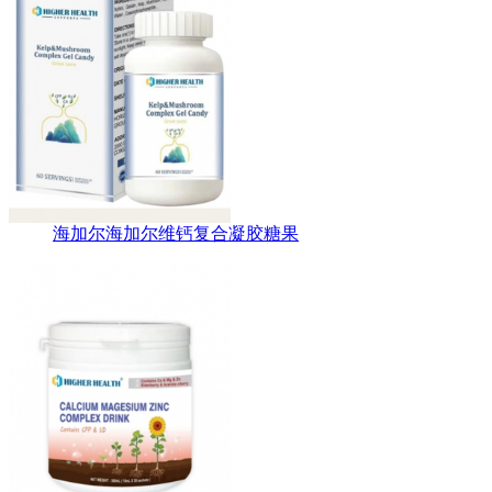
海加尔海加尔维钙复合凝胶糖果