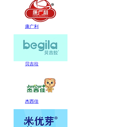
康广利
贝吉拉
杰西佳