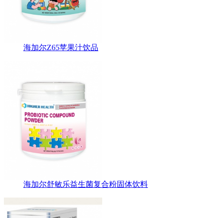
海加尔Z65苹果汁饮品
海加尔舒敏乐益生菌复合粉固体饮料