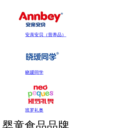
安亲安贝（营养品）
晓瑷同学
班罗礼奥
婴童食品品牌