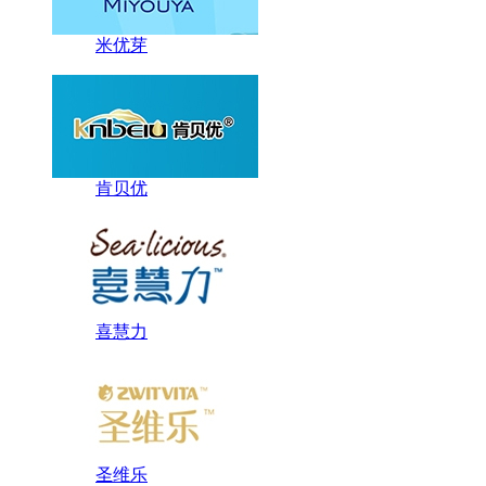
米优芽
肯贝优
喜慧力
圣维乐