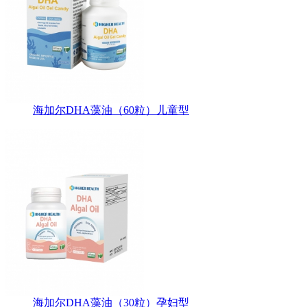
海加尔DHA藻油（60粒）儿童型
海加尔DHA藻油（30粒）孕妇型