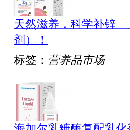
天然滋养，科学补锌—
剂）！
标签：
营养品市场
海加尔乳糖酶复配乳化